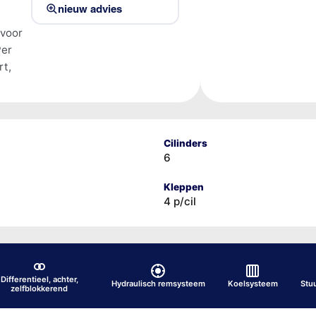
nieuw advies
 voor
Per
rt,
Cilinders
6
Kleppen
4 p/cil
Differentieel, achter,
Hydraulisch remsysteem
Koelsysteem
Stu
zelfblokkerend