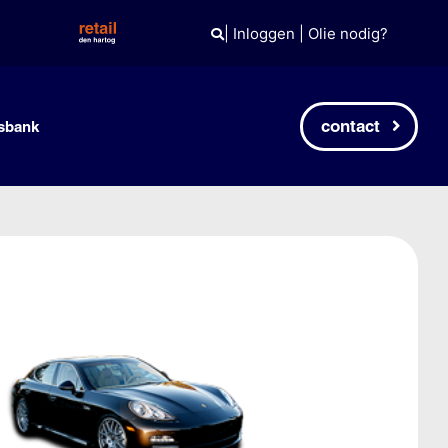
|
Inloggen
|
Olie nodig?
contact
sbank