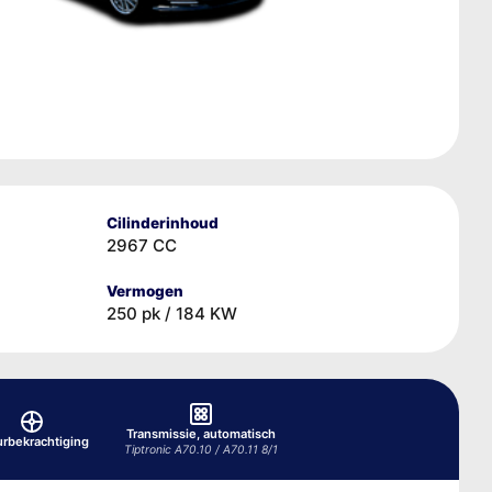
Cilinderinhoud
2967 CC
Vermogen
250 pk / 184 KW
Transmissie, automatisch
urbekrachtiging
Tiptronic A70.10 / A70.11 8/1