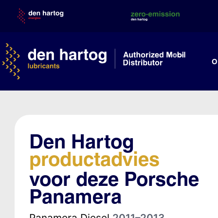
Skip
to
content
O
Den Hartog
productadvies
voor deze Porsche
Panamera
Panamera Diesel
2011–2013