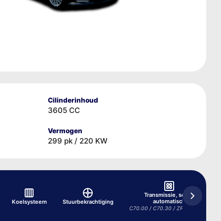
Cilinderinhoud
3605 CC
Vermogen
299 pk / 220 KW
Transmissie, semi-
automatisch
Koelsysteem
Stuurbekrachtiging
C70.00 / C70.30 / ZF 7DT75 7/1