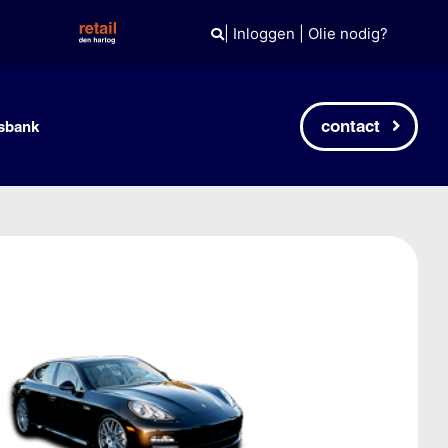
|
Inloggen
|
Olie nodig?
contact
sbank