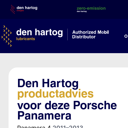
Skip
to
content
O
Den Hartog
productadvies
voor deze Porsche
Panamera
Panamera 4
2011–2013