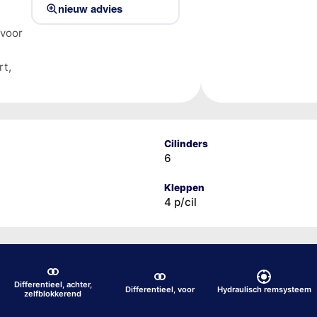
nieuw advies
 voor
rt,
Cilinders
6
Kleppen
4 p/cil
Differentieel, achter,
Differentieel, voor
Hydraulisch remsysteem
zelfblokkerend