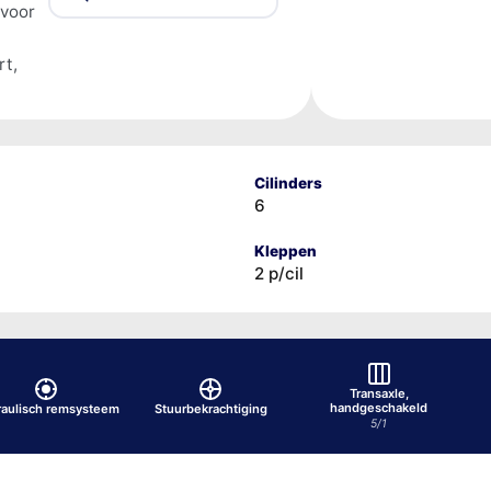
 voor
rt,
Cilinders
6
Kleppen
2 p/cil
Transaxle,
handgeschakeld
raulisch remsysteem
Stuurbekrachtiging
5/1