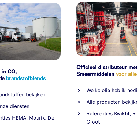
Officieel distributeur me
 in CO₂
Smeermiddelen
voor all
nde
brandstofblends
Welke olie heb ik nod
andstoffen
bekijken
Alle producten bekijk
nze diensten
Referentie
s
Kwikfit
,
R
nties
HEMA
,
Mourik
,
De
Groot