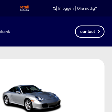
|
Inloggen
|
Olie nodig?
contact
sbank