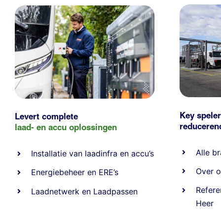
Key speler
Levert complete
reducere
laad- en
accu oplossingen
Alle
br
Installatie van laadinfra en accu’s
Over o
Energiebeheer
en
ERE’s
Refere
Laadnetwerk
en
Laadpassen
Heer