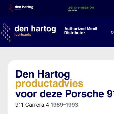
Skip
to
content
O
Den Hartog
productadvies
voor deze Porsche 9
911 Carrera 4
1989–1993