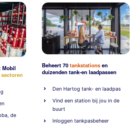
Beheert 70
tankstations
en
t Mobil
duizenden
tank-en laadpassen
e sectoren
Den Hartog tank- en laadpas
ig
Vind een station bij jou in de
en
buurt
oba
,
de
Inloggen tankpasbeheer