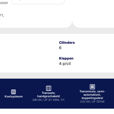
 voor
rt,
Cilinders
6
Kleppen
4 p/cil
Transmissie, semi-
Transaxle,
automatisch,
handgeschakeld
Koelsysteem
koppelingsdeel
G91.00 / ZF S7-45HL 7/1
CG1.05 / ZF 7DT45