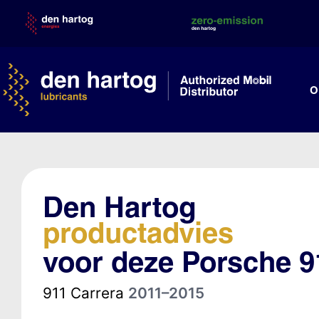
Skip
to
content
O
Den Hartog
productadvies
voor deze Porsche 9
911 Carrera
2011–2015