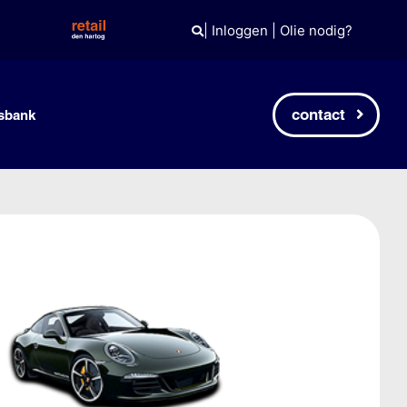
|
Inloggen
|
Olie nodig?
contact
sbank