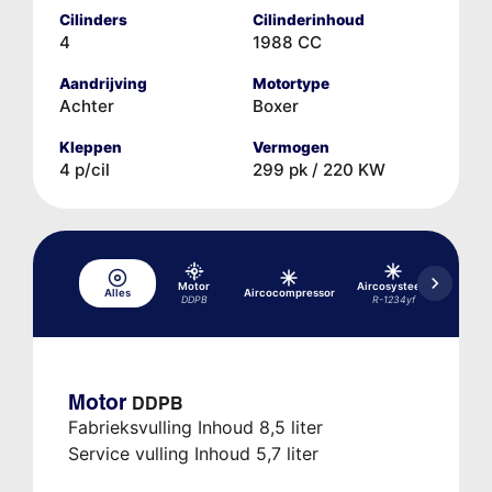
Cilinders
Cilinderinhoud
4
1988 CC
Aandrijving
Motortype
Achter
Boxer
Kleppen
Vermogen
4 p/cil
299 pk / 220 KW
Motor
Aircosysteem
Aircos
Alles
Aircocompressor
DDPB
R-1234yf
R-1
Motor
DDPB
Fabrieksvulling Inhoud 8,5 liter
Service vulling Inhoud 5,7 liter