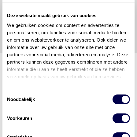
om de vereiste onderhoudswerkzaamheden op een
veilige en verantwoorde manier uit te voeren. Hij/zij
vrijwaart en indemniseert de uitgever en
Den Hartog
Deze website maakt gebruik van cookies
Energies
voor enig verlies, letsel, claim en schade
We gebruiken cookies om content en advertenties te
veroorzaakt door een onjuiste interpretatie of een
personaliseren, om functies voor social media te bieden
onjuist gebruik van de gepubliceerde gegevens.
en om ons websiteverkeer te analyseren. Ook delen we
informatie over uw gebruik van onze site met onze
partners voor social media, adverteren en analyse. Deze
partners kunnen deze gegevens combineren met andere
informatie die u aan ze heeft verstrekt of die ze hebben
verzameld op basis van uw gebruik van hun services.
Den Hartog Energies
bestaat uit
vier divisies
Toestemmingsselectie
Noodzakelijk
Voorkeuren