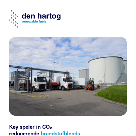
Key speler in CO₂
reducerende
brandstofblends