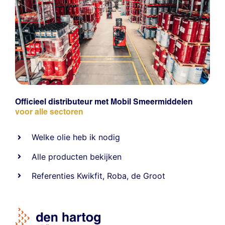
Officieel distributeur met Mobil Smeermiddelen
voor alle sectoren
Welke olie heb ik nodig
Alle producten bekijken
Referentie
s
Kwikfit
,
Roba
,
de Groot