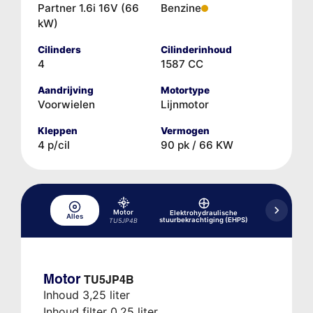
Partner 1.6i 16V (66
Benzine
kW)
Cilinders
Cilinderinhoud
4
1587 CC
Aandrijving
Motortype
Voorwielen
Lijnmotor
Kleppen
Vermogen
4 p/cil
90 pk / 66 KW
Motor
Elektrohydraulische
Alles
Hydraulisch 
stuurbekrachtiging (EHPS)
TU5JP4B
Motor
TU5JP4B
Inhoud 3,25 liter
Inhoud filter 0,25 liter