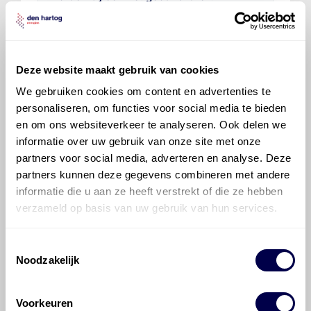
Voor welke onderdelen van de Peugeot
Partner is productadvies beschikbaar?
Deze website maakt gebruik van cookies
We gebruiken cookies om content en advertenties te
personaliseren, om functies voor social media te bieden
en om ons websiteverkeer te analyseren. Ook delen we
informatie over uw gebruik van onze site met onze
partners voor social media, adverteren en analyse. Deze
©
Olyslager
Alle rechten voorbehouden. Deze
partners kunnen deze gegevens combineren met andere
informatie mag noch geheel noch gedeeltelijk worden
informatie die u aan ze heeft verstrekt of die ze hebben
gereproduceerd, opgeslagen in een database of op
verzameld op basis van uw gebruik van hun services.
andere manieren worden overgedragen zonder
voorafgaande schriftelijke toestemming van Olyslager
Organisation B.V. Hoewel alles in het werk is gesteld
Toestemmingsselectie
om ervoor te zorgen dat deze gegevens zo accuraat
Noodzakelijk
en compleet mogelijk zijn, wordt geen
aansprakelijkheid aanvaard, anders dan waartoe een
Voorkeuren
wettelijke verplichting bestaat, voor schade of verlies