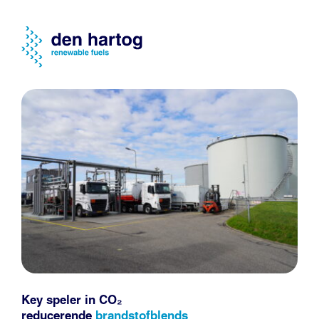
Key speler in CO₂
reducerende
brandstofblends