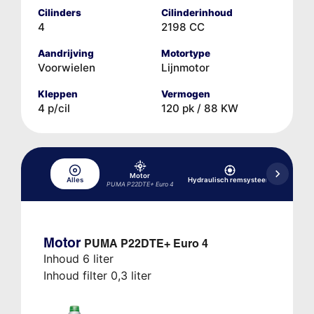
Cilinders
Cilinderinhoud
4
2198 CC
Aandrijving
Motortype
Voorwielen
Lijnmotor
Kleppen
Vermogen
4 p/cil
120 pk / 88 KW
Motor
Alles
Hydraulisch remsysteem
Koelsy
PUMA P22DTE+ Euro 4
Motor
PUMA P22DTE+ Euro 4
Inhoud 6 liter
Inhoud filter 0,3 liter