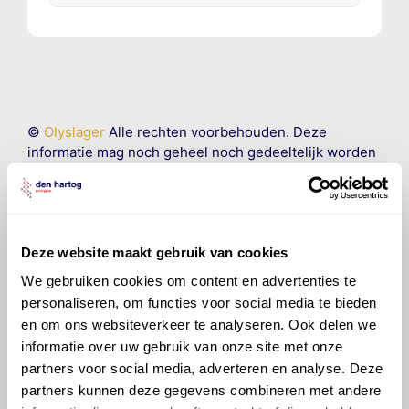
©
Olyslager
Alle rechten voorbehouden. Deze
informatie mag noch geheel noch gedeeltelijk worden
gereproduceerd, opgeslagen in een database of op
andere manieren worden overgedragen zonder
voorafgaande schriftelijke toestemming van Olyslager
Organisation B.V. Hoewel alles in het werk is gesteld
om ervoor te zorgen dat deze gegevens zo accuraat
Deze website maakt gebruik van cookies
en compleet mogelijk zijn, wordt geen
We gebruiken cookies om content en advertenties te
aansprakelijkheid aanvaard, anders dan waartoe een
personaliseren, om functies voor social media te bieden
wettelijke verplichting bestaat, voor schade of verlies
en om ons websiteverkeer te analyseren. Ook delen we
veroorzaakt door fouten of omissies in de verstrekte
informatie over uw gebruik van onze site met onze
informatie. Door deze olieaanbevelingsinformatie te
partners voor social media, adverteren en analyse. Deze
raadplegen en te gebruiken erkent de gebruiker dat
partners kunnen deze gegevens combineren met andere
hij/zij de ervaring, de kennis en het vermogen heeft