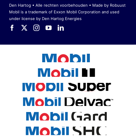
Den Hartog • Alle rechten voorbehouden •
Made by Robuust
Mobil is a trademark of Exxon Mobil Corporation
and used
under license by Den Hartog Energies