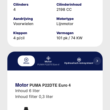
Cilinders
Cilinderinhoud
4
2198 CC
Aandrijving
Motortype
Voorwielen
Lijnmotor
Kleppen
Vermogen
4 p/cil
101 pk / 74 KW
Motor
Alles
Hydraulisch remsysteem
Koelsyst
PUMA P22DTE Euro 4
Motor
PUMA P22DTE Euro 4
Inhoud 6 liter
Inhoud filter 0,3 liter