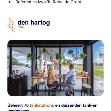
Referentie
s
Kwikfit
,
Roba
,
de Groot
Beheert 70
tankstations
en duizenden
tank-en
laadpassen