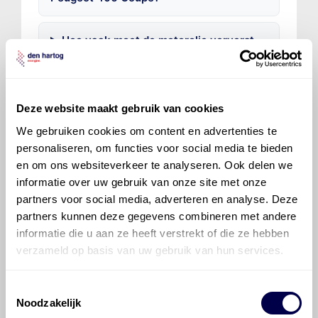
Hoe vaak moet de motorolie ververst
worden bij een Peugeot 406 Coupé?
Voor welke onderdelen van de Peugeot
Deze website maakt gebruik van cookies
406 Coupé is productadvies
beschikbaar?
We gebruiken cookies om content en advertenties te
personaliseren, om functies voor social media te bieden
en om ons websiteverkeer te analyseren. Ook delen we
informatie over uw gebruik van onze site met onze
partners voor social media, adverteren en analyse. Deze
partners kunnen deze gegevens combineren met andere
informatie die u aan ze heeft verstrekt of die ze hebben
©
Olyslager
Alle rechten voorbehouden. Deze
verzameld op basis van uw gebruik van hun services.
informatie mag noch geheel noch gedeeltelijk worden
gereproduceerd, opgeslagen in een database of op
Toestemmingsselectie
andere manieren worden overgedragen zonder
Noodzakelijk
voorafgaande schriftelijke toestemming van Olyslager