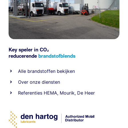
Key speler in CO₂
reducerende
brandstofblends
Alle
brandstoffen
bekijken
Over onze diensten
Referenties
HEMA
,
Mourik
,
De Heer