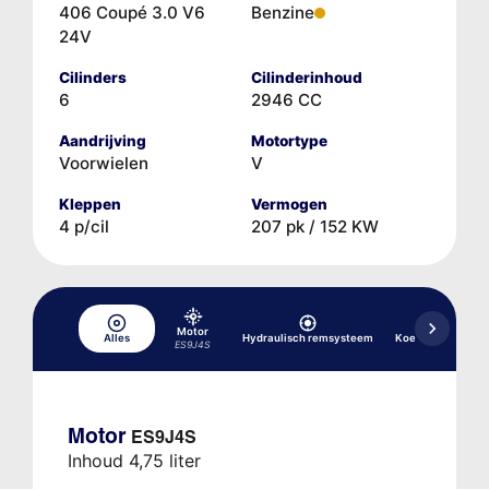
406 Coupé 3.0 V6
Benzine
24V
Cilinders
Cilinderinhoud
6
2946 CC
Aandrijving
Motortype
Voorwielen
V
Kleppen
Vermogen
4 p/cil
207 pk / 152 KW
Motor
Alles
Hydraulisch remsysteem
Koelsysteem
ES9J4S
Motor
ES9J4S
Inhoud 4,75 liter