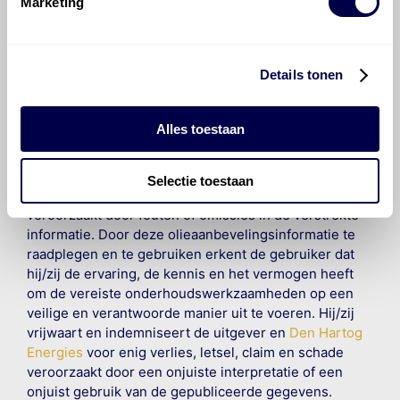
Marketing
©
Olyslager
Alle rechten voorbehouden. Deze
informatie mag noch geheel noch gedeeltelijk worden
gereproduceerd, opgeslagen in een database of op
Details tonen
andere manieren worden overgedragen zonder
voorafgaande schriftelijke toestemming van Olyslager
Organisation B.V. Hoewel alles in het werk is gesteld
Alles toestaan
om ervoor te zorgen dat deze gegevens zo accuraat
en compleet mogelijk zijn, wordt geen
aansprakelijkheid aanvaard, anders dan waartoe een
Selectie toestaan
wettelijke verplichting bestaat, voor schade of verlies
veroorzaakt door fouten of omissies in de verstrekte
informatie. Door deze olieaanbevelingsinformatie te
raadplegen en te gebruiken erkent de gebruiker dat
hij/zij de ervaring, de kennis en het vermogen heeft
om de vereiste onderhoudswerkzaamheden op een
veilige en verantwoorde manier uit te voeren. Hij/zij
vrijwaart en indemniseert de uitgever en
Den Hartog
Energies
voor enig verlies, letsel, claim en schade
veroorzaakt door een onjuiste interpretatie of een
onjuist gebruik van de gepubliceerde gegevens.