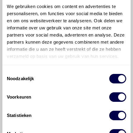
We gebruiken cookies om content en advertenties te
Welke motorolie adviseert Den Hartog
personaliseren, om functies voor social media te bieden
voor de Peugeot 4007 4007 2.4?
en om ons websiteverkeer te analyseren. Ook delen we
informatie over uw gebruik van onze site met onze
partners voor social media, adverteren en analyse. Deze
Hoeveel motorolie gaat er in een
Peugeot 4007?
partners kunnen deze gegevens combineren met andere
informatie die u aan ze heeft verstrekt of die ze hebben
verzameld op basis van uw gebruik van hun services.
Hoe vaak moet de motorolie ververst
worden bij een Peugeot 4007?
Toestemmingsselectie
Noodzakelijk
Voor welke onderdelen van de Peugeot
4007 is productadvies beschikbaar?
Voorkeuren
Statistieken