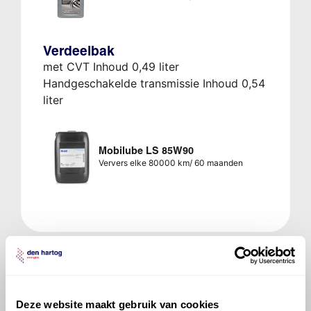
Verdeelbak
met CVT Inhoud 0,49 liter
Handgeschakelde transmissie Inhoud 0,54
liter
Mobilube LS 85W90
Ververs elke 80000 km/ 60 maanden
Veelgestelde vragen over
de Peugeot 4007
Deze website maakt gebruik van cookies