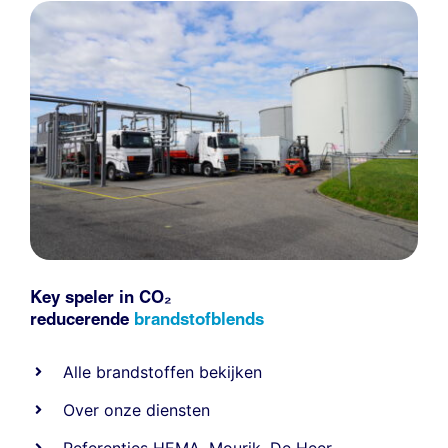
Key speler in CO₂
reducerende
brandstofblends
Alle
brandstoffen
bekijken
Over onze diensten
Referenties
HEMA
,
Mourik
,
De Heer