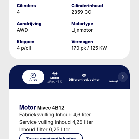
Cilinders
Cilinderinhoud
4
2359 CC
Aandrijving
Motortype
AWD
Lijnmotor
Kleppen
Vermogen
4 p/cil
170 pk / 125 KW
Motor
Hydraulisch
Alles
Differentieel, achter
rem-/koppelingssy
Mivec 4B12
Motor
Mivec 4B12
Fabrieksvulling Inhoud 4,6 liter
Service vulling Inhoud 4,25 liter
Inhoud filter 0,25 liter
Zware omstandigheden