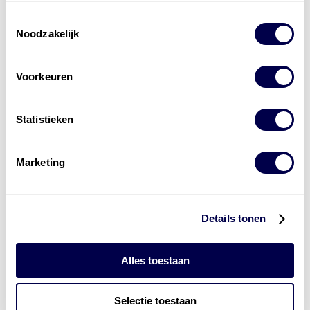
Toestemmingsselectie
Noodzakelijk
Voorkeuren
Levert complete
Statistieken
laad- en
accu oplossingen
Installatie van laadinfra en accu’s
Marketing
Energiebeheer
en
ERE’s
Laadnetwerk
en
Laadpassen
Details tonen
Alles toestaan
Selectie toestaan