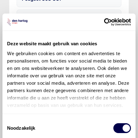
Hoe vaak moet de motorolie ververst
worden bij een Peugeot 308 CC?
Voor welke onderdelen van de Peugeot
Deze website maakt gebruik van cookies
308 CC is productadvies beschikbaar?
We gebruiken cookies om content en advertenties te
personaliseren, om functies voor social media te bieden
en om ons websiteverkeer te analyseren. Ook delen we
informatie over uw gebruik van onze site met onze
partners voor social media, adverteren en analyse. Deze
partners kunnen deze gegevens combineren met andere
informatie die u aan ze heeft verstrekt of die ze hebben
©
Olyslager
Alle rechten voorbehouden. Deze
verzameld op basis van uw gebruik van hun services.
informatie mag noch geheel noch gedeeltelijk worden
gereproduceerd, opgeslagen in een database of op
andere manieren worden overgedragen zonder
Toestemmingsselectie
voorafgaande schriftelijke toestemming van Olyslager
Noodzakelijk
Organisation B.V. Hoewel alles in het werk is gesteld