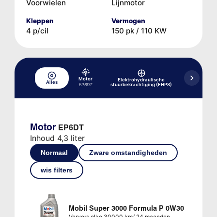
Voorwielen
Lijnmotor
Kleppen
Vermogen
4 p/cil
150 pk / 110 KW
Hydr
Motor
Elektrohydraulische
Alles
aandrij
stuurbekrachtiging (EHPS)
EP6DT
conver
Motor
EP6DT
Inhoud 4,3 liter
Normaal
Zware omstandigheden
wis filters
Mobil Super 3000 Formula P 0W30
Ververs elke 30000 km/ 24 maanden