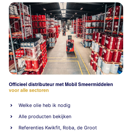
Officieel distributeur met Mobil Smeermiddelen
voor alle sectoren
Welke olie heb ik nodig
Alle producten bekijken
Referentie
s
Kwikfit
,
Roba
,
de Groot