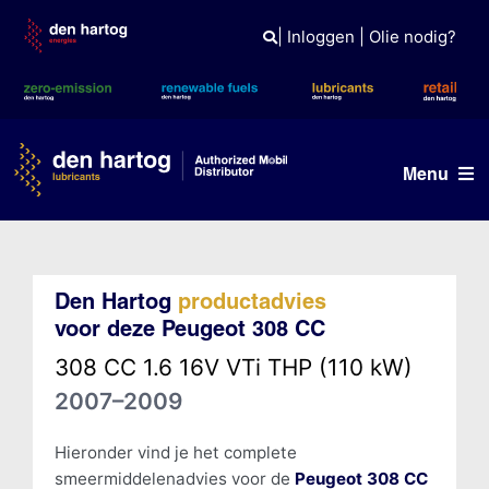
Skip
to
|
Inloggen
|
Olie nodig?
content
Menu
Olie advies
Den Hartog
productadvies
Producten
voor deze Peugeot 308 CC
Referenties
308 CC 1.6 16V VTi THP (110 kW)
2007–2009
Branches
Kennisbank
Hieronder vind je het complete
smeermiddelenadvies voor de
Peugeot 308 CC