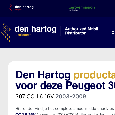
Skip
to
content
O
Den Hartog
product
voor deze Peugeot 
307 CC 1.6 16V
2003–2009
Hieronder vind je het complete smeermiddelenadvies
CC 1.6 16V
(bouwjaar 2003-2009). Per onderdeel zie 