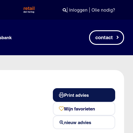
|
Inloggen
|
Olie nodig?
contact
sbank
Print advies
Mijn favorieten
nieuw advies