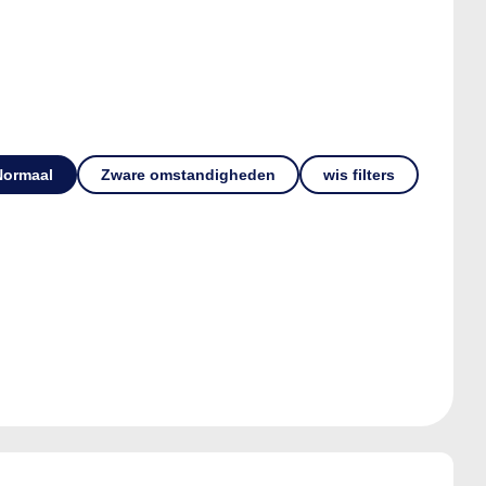
Normaal
Zware omstandigheden
wis filters