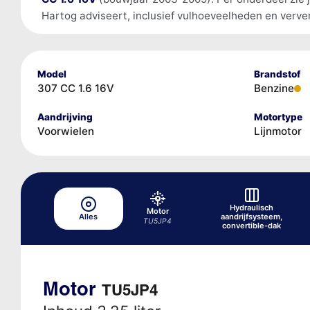
Hartog adviseert, inclusief vulhoeveelheden en verver
Model
Brandstof
307 CC 1.6 16V
Benzine
Aandrijving
Motortype
Voorwielen
Lijnmotor
Hydraulisch
Motor
Alles
aandrijfsysteem,
TU5JP4
convertible-dak
Motor
TU5JP4