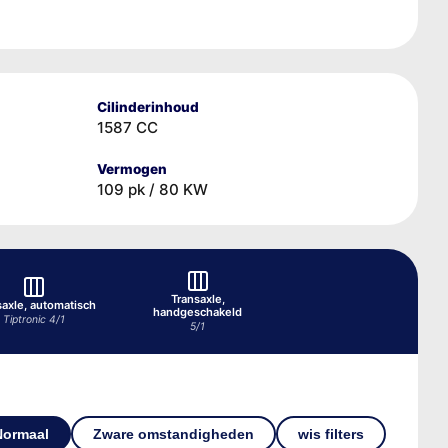
Cilinderinhoud
1587 CC
Vermogen
109 pk / 80 KW
Transaxle,
saxle, automatisch
handgeschakeld
Tiptronic 4/1
5/1
Normaal
Zware omstandigheden
wis filters