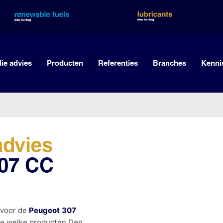
lie advies
Producten
Referenties
Branches
Kenni
advies
307 CC
 voor de
Peugeot 307
je welke producten Den