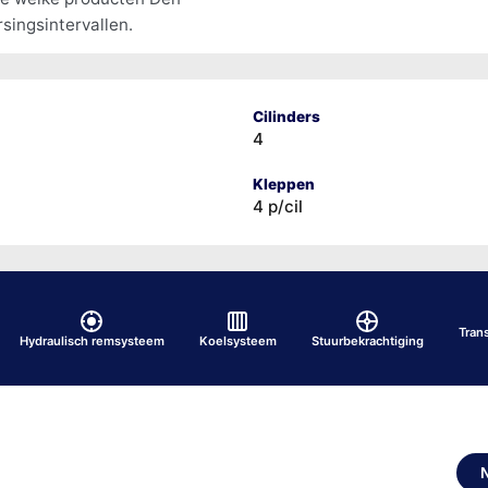
singsintervallen.
Cilinders
4
Kleppen
4 p/cil
Tran
Hydraulisch remsysteem
Koelsysteem
Stuurbekrachtiging