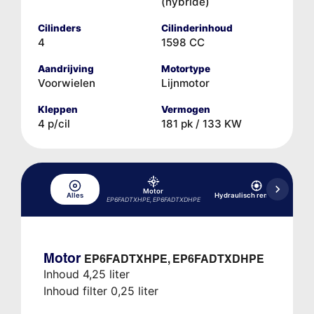
(hybride)
Cilinders
Cilinderinhoud
4
1598 CC
Aandrijving
Motortype
Voorwielen
Lijnmotor
Kleppen
Vermogen
4 p/cil
181 pk / 133 KW
Motor
Alles
Hydraulisch remsysteem
EP6FADTXHPE, EP6FADTXDHPE
Motor
EP6FADTXHPE, EP6FADTXDHPE
Inhoud 4,25 liter
Inhoud filter 0,25 liter