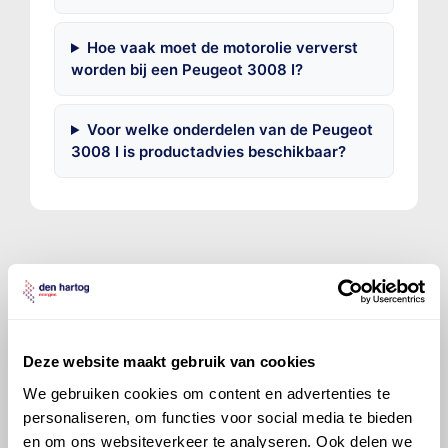
Hoe vaak moet de motorolie ververst
worden bij een Peugeot 3008 I?
Voor welke onderdelen van de Peugeot
3008 I is productadvies beschikbaar?
©
Olyslager
Alle rechten voorbehouden. Deze
informatie mag noch geheel noch gedeeltelijk worden
gereproduceerd, opgeslagen in een database of op
Deze website maakt gebruik van cookies
andere manieren worden overgedragen zonder
We gebruiken cookies om content en advertenties te
voorafgaande schriftelijke toestemming van Olyslager
personaliseren, om functies voor social media te bieden
Organisation B.V. Hoewel alles in het werk is gesteld
en om ons websiteverkeer te analyseren. Ook delen we
om ervoor te zorgen dat deze gegevens zo accuraat