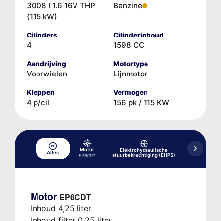
3008 I 1.6 16V THP
Benzine
(115 kW)
Cilinders
Cilinderinhoud
4
1598 CC
Aandrijving
Motortype
Voorwielen
Lijnmotor
Kleppen
Vermogen
4 p/cil
156 pk / 115 KW
Motor
Elektrohydraulische
Hydr
Alles
stuurbekrachtiging (EHPS)
rem-/koppe
EP6CDT
Motor
EP6CDT
Inhoud 4,25 liter
Inhoud filter 0,25 liter