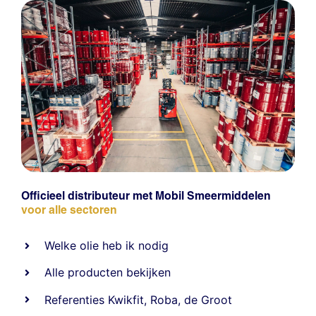
Officieel distributeur met Mobil Smeermiddelen
voor alle sectoren
Welke olie heb ik nodig
Alle producten bekijken
Referentie
s
Kwikfit
,
Roba
,
de Groot