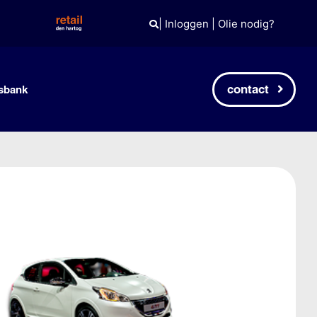
|
Inloggen
|
Olie nodig?
contact
sbank