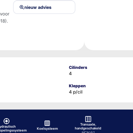
nieuw advies
 voor
18).
Cilinders
4
Kleppen
4 p/cil
Transaxle,
ydraulisch
handgeschakeld
Koelsysteem
ppelingssysteem
MCM 6/1