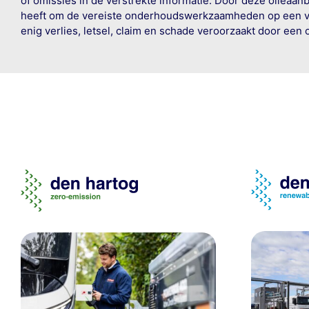
of omissies in de verstrekte informatie. Door deze olieaan
heeft om de vereiste onderhoudswerkzaamheden op een veil
enig verlies, letsel, claim en schade veroorzaakt door een 