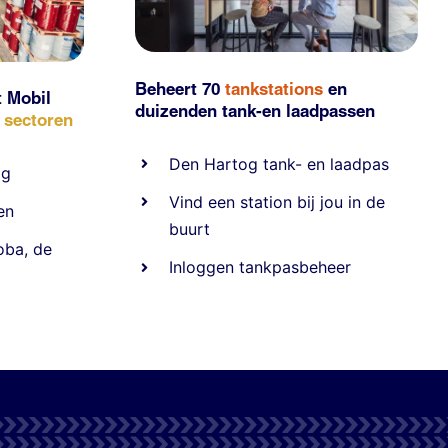
Beheert 70
tankstations
en
t Mobil
duizenden
tank-en laadpassen
e sectoren
Den Hartog tank- en laadpas
ig
Vind een station bij jou in de
en
buurt
oba
,
de
Inloggen tankpasbeheer