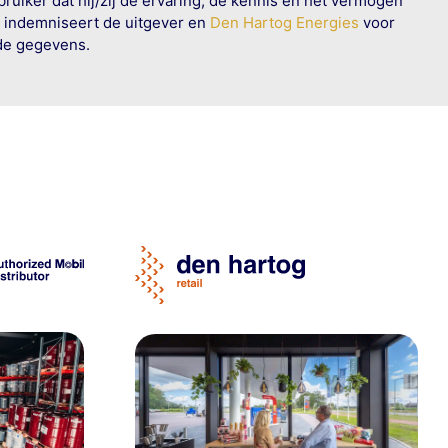
ruiker dat hij/zij de ervaring, de kennis en het vermogen
n indemniseert de uitgever en
Den Hartog Energies
voor
rde gegevens.