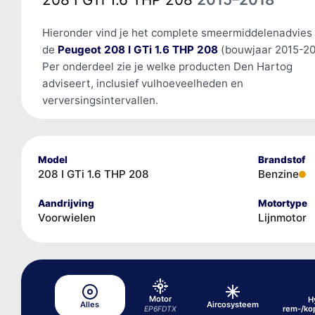
Hieronder vind je het complete smeermiddelenadvies
de
Peugeot 208 I GTi 1.6 THP 208
(bouwjaar 2015-20
Per onderdeel zie je welke producten Den Hartog
adviseert, inclusief vulhoeveelheden en
verversingsintervallen.
Model
Brandstof
208 I GTi 1.6 THP 208
Benzine
Aandrijving
Motortype
Voorwielen
Lijnmotor
Motor
H
Alles
Aircosysteem
rem-/ko
EP6FDTX