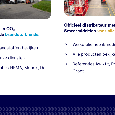
Officieel distributeur me
 in CO₂
Smeermiddelen
voor all
nde
brandstofblends
Welke olie heb ik nod
andstoffen
bekijken
Alle producten bekijk
nze diensten
Referentie
s
Kwikfit
,
R
nties
HEMA
,
Mourik
,
De
Groot