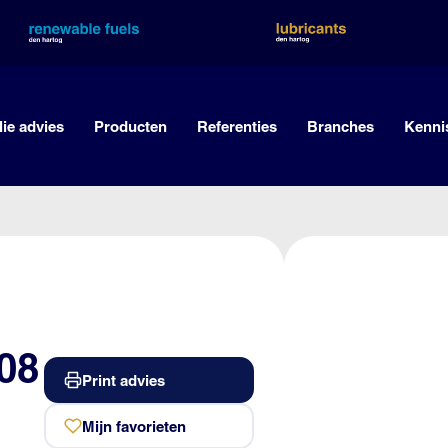
lie advies
Producten
Referenties
Branches
Kenni
08
Print advies
Mijn favorieten