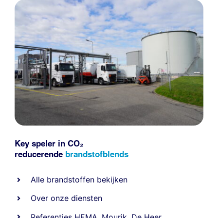
Key speler in CO₂
reducerende
brandstofblends
Alle
brandstoffen
bekijken
Over onze diensten
Referenties
HEMA
,
Mourik
,
De Heer