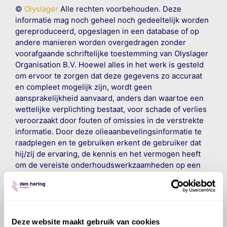
©
Olyslager
Alle rechten voorbehouden. Deze
informatie mag noch geheel noch gedeeltelijk worden
gereproduceerd, opgeslagen in een database of op
andere manieren worden overgedragen zonder
voorafgaande schriftelijke toestemming van Olyslager
Organisation B.V. Hoewel alles in het werk is gesteld
om ervoor te zorgen dat deze gegevens zo accuraat
en compleet mogelijk zijn, wordt geen
aansprakelijkheid aanvaard, anders dan waartoe een
wettelijke verplichting bestaat, voor schade of verlies
veroorzaakt door fouten of omissies in de verstrekte
informatie. Door deze olieaanbevelingsinformatie te
raadplegen en te gebruiken erkent de gebruiker dat
hij/zij de ervaring, de kennis en het vermogen heeft
om de vereiste onderhoudswerkzaamheden op een
veilige en verantwoorde manier uit te voeren. Hij/zij
vrijwaart en indemniseert de uitgever en
Den Hartog
Energies
voor enig verlies, letsel, claim en schade
veroorzaakt door een onjuiste interpretatie of een
onjuist gebruik van de gepubliceerde gegevens.
Deze website maakt gebruik van cookies