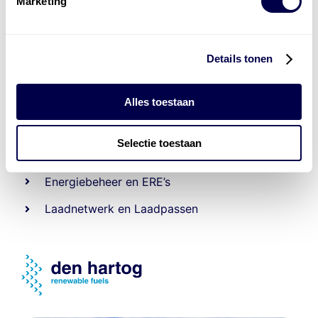
Marketing
Details tonen
Alles toestaan
Levert complete
laad- en
accu oplossingen
Selectie toestaan
Installatie van laadinfra en accu’s
Energiebeheer
en
ERE’s
Laadnetwerk
en
Laadpassen