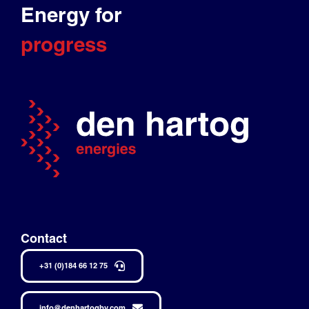
Energy for
progress
Contact
+31 (0)184 66 12 75
info@denhartogbv.com