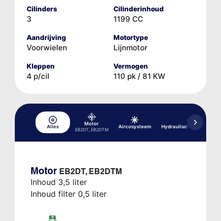
Cilinders
Cilinderinhoud
3
1199 CC
Aandrijving
Motortype
Voorwielen
Lijnmotor
Kleppen
Vermogen
4 p/cil
110 pk / 81 KW
Motor
Alles
Aircosysteem
Hydraulisch remsysteem
EB2DT, EB2DTM
Motor
EB2DT, EB2DTM
Inhoud 3,5 liter
Inhoud filter 0,5 liter