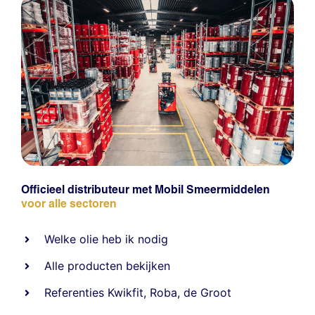
Officieel distributeur met Mobil Smeermiddelen
voor alle sectoren
Welke olie heb ik nodig
Alle producten bekijken
Referentie
s
Kwikfit
,
Roba
,
de Groot