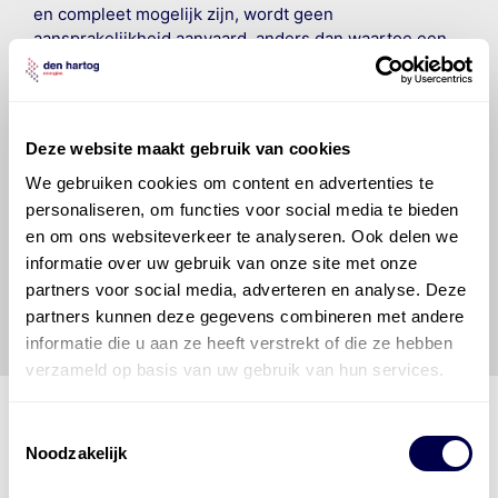
en compleet mogelijk zijn, wordt geen
aansprakelijkheid aanvaard, anders dan waartoe een
wettelijke verplichting bestaat, voor schade of verlies
veroorzaakt door fouten of omissies in de verstrekte
informatie. Door deze olieaanbevelingsinformatie te
raadplegen en te gebruiken erkent de gebruiker dat
Deze website maakt gebruik van cookies
hij/zij de ervaring, de kennis en het vermogen heeft
We gebruiken cookies om content en advertenties te
om de vereiste onderhoudswerkzaamheden op een
veilige en verantwoorde manier uit te voeren. Hij/zij
personaliseren, om functies voor social media te bieden
vrijwaart en indemniseert de uitgever en
Den Hartog
en om ons websiteverkeer te analyseren. Ook delen we
Energies
voor enig verlies, letsel, claim en schade
informatie over uw gebruik van onze site met onze
veroorzaakt door een onjuiste interpretatie of een
partners voor social media, adverteren en analyse. Deze
onjuist gebruik van de gepubliceerde gegevens.
partners kunnen deze gegevens combineren met andere
informatie die u aan ze heeft verstrekt of die ze hebben
verzameld op basis van uw gebruik van hun services.
Toestemmingsselectie
Noodzakelijk
Den Hartog Energies