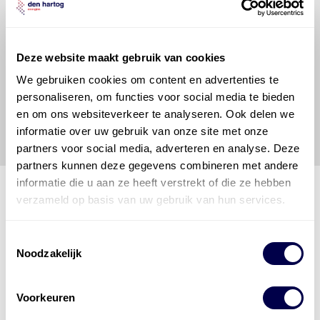
raadplegen en te gebruiken erkent de gebruiker dat
hij/zij de ervaring, de kennis en het vermogen heeft
om de vereiste onderhoudswerkzaamheden op een
Deze website maakt gebruik van cookies
veilige en verantwoorde manier uit te voeren. Hij/zij
vrijwaart en indemniseert de uitgever en
Den Hartog
We gebruiken cookies om content en advertenties te
Energies
voor enig verlies, letsel, claim en schade
personaliseren, om functies voor social media te bieden
veroorzaakt door een onjuiste interpretatie of een
en om ons websiteverkeer te analyseren. Ook delen we
onjuist gebruik van de gepubliceerde gegevens.
informatie over uw gebruik van onze site met onze
partners voor social media, adverteren en analyse. Deze
partners kunnen deze gegevens combineren met andere
informatie die u aan ze heeft verstrekt of die ze hebben
verzameld op basis van uw gebruik van hun services.
Den Hartog Energies
Toestemmingsselectie
bestaat uit
vier divisies
Noodzakelijk
Voorkeuren