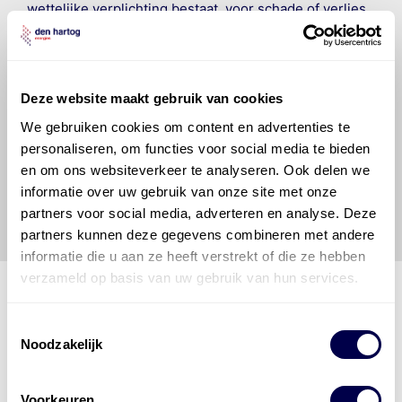
wettelijke verplichting bestaat, voor schade of verlies
veroorzaakt door fouten of omissies in de verstrekte
informatie. Door deze olieaanbevelingsinformatie te
raadplegen en te gebruiken erkent de gebruiker dat
hij/zij de ervaring, de kennis en het vermogen heeft
Deze website maakt gebruik van cookies
om de vereiste onderhoudswerkzaamheden op een
veilige en verantwoorde manier uit te voeren. Hij/zij
We gebruiken cookies om content en advertenties te
vrijwaart en indemniseert de uitgever en
Den Hartog
personaliseren, om functies voor social media te bieden
Energies
voor enig verlies, letsel, claim en schade
en om ons websiteverkeer te analyseren. Ook delen we
veroorzaakt door een onjuiste interpretatie of een
informatie over uw gebruik van onze site met onze
onjuist gebruik van de gepubliceerde gegevens.
partners voor social media, adverteren en analyse. Deze
partners kunnen deze gegevens combineren met andere
informatie die u aan ze heeft verstrekt of die ze hebben
verzameld op basis van uw gebruik van hun services.
Toestemmingsselectie
Den Hartog Energies
Noodzakelijk
bestaat uit
vier divisies
Voorkeuren