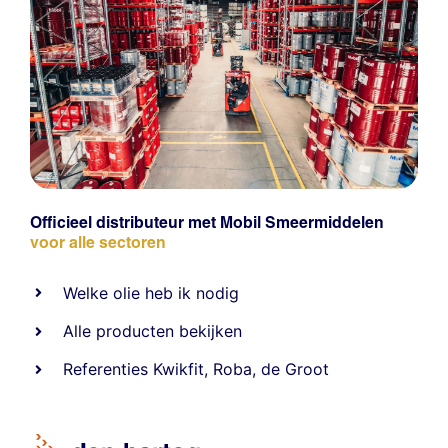
Officieel distributeur met Mobil Smeermiddelen
voor alle sectoren
Welke olie heb ik nodig
Alle producten bekijken
Referentie
s
Kwikfit
,
Roba
,
de Groot