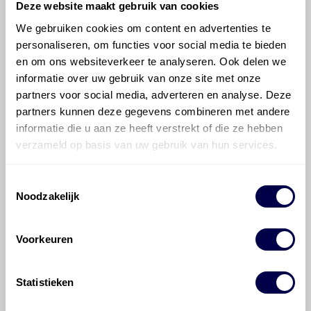
Deze website maakt gebruik van cookies
We gebruiken cookies om content en advertenties te
©
Olyslager
Alle rechten voorbehouden. Deze
personaliseren, om functies voor social media te bieden
informatie mag noch geheel noch gedeeltelijk worden
en om ons websiteverkeer te analyseren. Ook delen we
gereproduceerd, opgeslagen in een database of op
informatie over uw gebruik van onze site met onze
andere manieren worden overgedragen zonder
partners voor social media, adverteren en analyse. Deze
voorafgaande schriftelijke toestemming van Olyslager
partners kunnen deze gegevens combineren met andere
Organisation B.V. Hoewel alles in het werk is gesteld
informatie die u aan ze heeft verstrekt of die ze hebben
om ervoor te zorgen dat deze gegevens zo accuraat
verzameld op basis van uw gebruik van hun services.
en compleet mogelijk zijn, wordt geen
aansprakelijkheid aanvaard, anders dan waartoe een
wettelijke verplichting bestaat, voor schade of verlies
Toestemmingsselectie
veroorzaakt door fouten of omissies in de verstrekte
Noodzakelijk
informatie. Door deze olieaanbevelingsinformatie te
raadplegen en te gebruiken erkent de gebruiker dat
hij/zij de ervaring, de kennis en het vermogen heeft
Voorkeuren
om de vereiste onderhoudswerkzaamheden op een
veilige en verantwoorde manier uit te voeren. Hij/zij
Statistieken
vrijwaart en indemniseert de uitgever en
Den Hartog
Energies
voor enig verlies, letsel, claim en schade