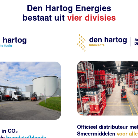
Den Hartog Energies
bestaat uit
vier divisies
Officieel distributeur me
 in CO₂
Smeermiddelen
voor all
nde
brandstofblends