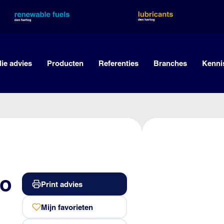
lie advies
Producten
Referenties
Branches
Kenni
ro
Print advies
Mijn favorieten