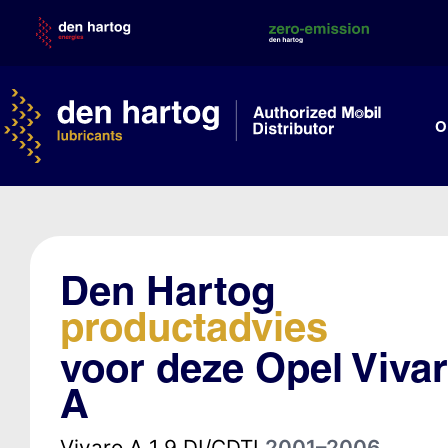
Skip
to
content
O
Den Hartog
productadvies
voor deze Opel Viva
A
Vivaro A 1.9 DI/CDTI
2001–2006