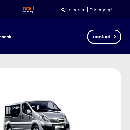
|
Inloggen
|
Olie nodig?
contact
sbank