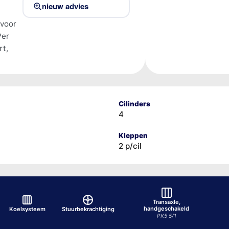
nieuw advies
 voor
Per
rt,
Cilinders
4
Kleppen
2 p/cil
Transaxle,
handgeschakeld
Koelsysteem
Stuurbekrachtiging
PK5 5/1