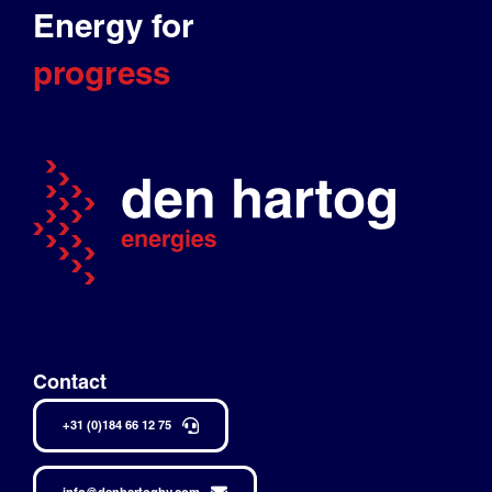
Energy for
progress
Contact
+31 (0)184 66 12 75
info@denhartogbv.com