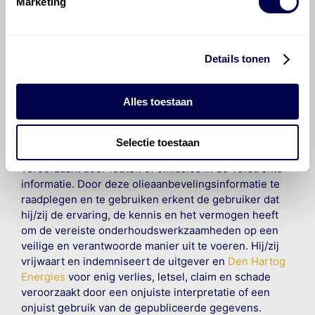
Marketing
©
Olyslager
Alle rechten voorbehouden. Deze
informatie mag noch geheel noch gedeeltelijk worden
gereproduceerd, opgeslagen in een database of op
Details tonen
andere manieren worden overgedragen zonder
voorafgaande schriftelijke toestemming van Olyslager
Organisation B.V. Hoewel alles in het werk is gesteld
Alles toestaan
om ervoor te zorgen dat deze gegevens zo accuraat
en compleet mogelijk zijn, wordt geen
aansprakelijkheid aanvaard, anders dan waartoe een
Selectie toestaan
wettelijke verplichting bestaat, voor schade of verlies
veroorzaakt door fouten of omissies in de verstrekte
informatie. Door deze olieaanbevelingsinformatie te
raadplegen en te gebruiken erkent de gebruiker dat
hij/zij de ervaring, de kennis en het vermogen heeft
om de vereiste onderhoudswerkzaamheden op een
veilige en verantwoorde manier uit te voeren. Hij/zij
vrijwaart en indemniseert de uitgever en
Den Hartog
Energies
voor enig verlies, letsel, claim en schade
veroorzaakt door een onjuiste interpretatie of een
onjuist gebruik van de gepubliceerde gegevens.