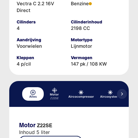
Vectra C 2.2 16V
Benzine
Direct
Cilinders
Cilinderinhoud
4
2198 CC
Aandrijving
Motortype
Voorwielen
Lijnmotor
Kleppen
Vermogen
4 p/cil
147 pk / 108 KW
Motor
Alles
Aircocompressor
Aircosysteem
rem-/
Z22SE
Motor
Z22SE
Inhoud 5 liter