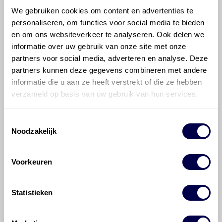
Welke motorolie adviseert Den Hartog
We gebruiken cookies om content en advertenties te
voor de Opel Vectra C Vectra C 2.2 16V
personaliseren, om functies voor social media te bieden
Direct?
en om ons websiteverkeer te analyseren. Ook delen we
informatie over uw gebruik van onze site met onze
Hoeveel motorolie gaat er in een Opel
partners voor social media, adverteren en analyse. Deze
Vectra C?
partners kunnen deze gegevens combineren met andere
informatie die u aan ze heeft verstrekt of die ze hebben
verzameld op basis van uw gebruik van hun services.
Hoe vaak moet de motorolie ververst
worden bij een Opel Vectra C?
Toestemmingsselectie
Noodzakelijk
Voor welke onderdelen van de Opel
Vectra C is productadvies beschikbaar?
Voorkeuren
Statistieken