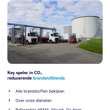
Key speler in CO₂
reducerende
brandstofblends
Alle
brandstoffen
bekijken
Over onze diensten
Referenties
HEMA
,
Mourik
,
De Heer