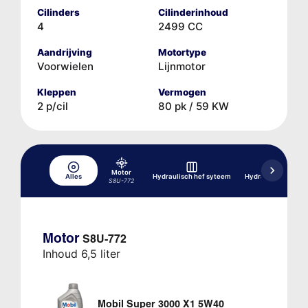
Cilinders
Cilinderinhoud
4
2499 CC
Aandrijving
Motortype
Voorwielen
Lijnmotor
Kleppen
Vermogen
2 p/cil
80 pk / 59 KW
Motor
Alles
Hydraulisch hef syteem
Hydraulisch rems
S8U-772
Motor
S8U-772
Inhoud 6,5 liter
Mobil Super 3000 X1 5W40