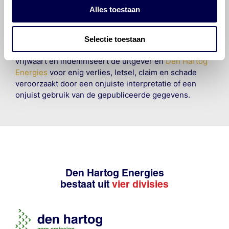
informatie. Door deze olieaanbevelingsinformatie te
Alles toestaan
raadplegen en te gebruiken erkent de gebruiker dat
hij/zij de ervaring, de kennis en het vermogen heeft
om de vereiste onderhoudswerkzaamheden op een
Selectie toestaan
veilige en verantwoorde manier uit te voeren. Hij/zij
vrijwaart en indemniseert de uitgever en
Den Hartog
Energies
voor enig verlies, letsel, claim en schade
veroorzaakt door een onjuiste interpretatie of een
onjuist gebruik van de gepubliceerde gegevens.
Den Hartog Energies
bestaat uit
vier divisies