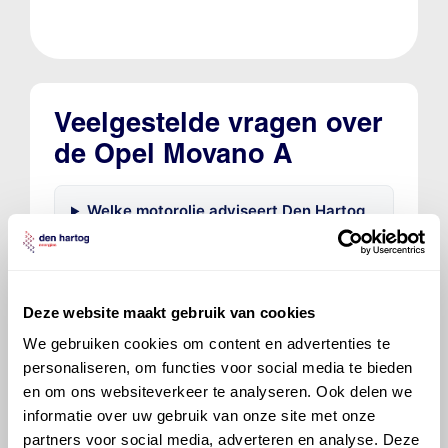
Veelgestelde vragen over
de Opel Movano A
Welke motorolie adviseert Den Hartog
voor de Opel Movano A Movano 2.5 D (59
kW)?
Deze website maakt gebruik van cookies
Hoeveel motorolie gaat er in een Opel
Movano A?
We gebruiken cookies om content en advertenties te
personaliseren, om functies voor social media te bieden
en om ons websiteverkeer te analyseren. Ook delen we
Hoe vaak moet de motorolie ververst
informatie over uw gebruik van onze site met onze
worden bij een Opel Movano A?
partners voor social media, adverteren en analyse. Deze