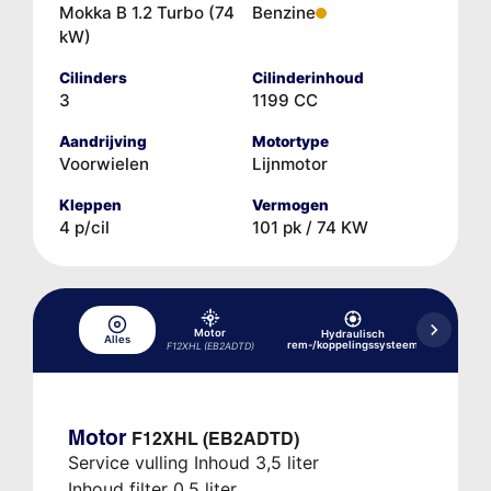
Mokka B 1.2 Turbo (74
Benzine
kW)
Cilinders
Cilinderinhoud
3
1199 CC
Aandrijving
Motortype
Voorwielen
Lijnmotor
Kleppen
Vermogen
4 p/cil
101 pk / 74 KW
Motor
Hydraulisch
Alles
Koelsy
rem-/koppelingssysteem
F12XHL (EB2ADTD)
Motor
F12XHL (EB2ADTD)
Service vulling Inhoud 3,5 liter
Inhoud filter 0,5 liter