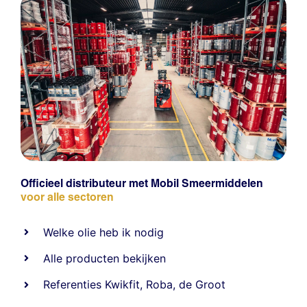
Officieel distributeur met Mobil Smeermiddelen
voor alle sectoren
Welke olie heb ik nodig
Alle producten bekijken
Referentie
s
Kwikfit
,
Roba
,
de Groot