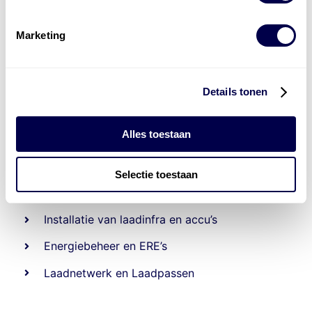
Marketing
Details tonen
Alles toestaan
Levert complete
Selectie toestaan
laad- en
accu oplossingen
Installatie van laadinfra en accu’s
Energiebeheer
en
ERE’s
Laadnetwerk
en
Laadpassen