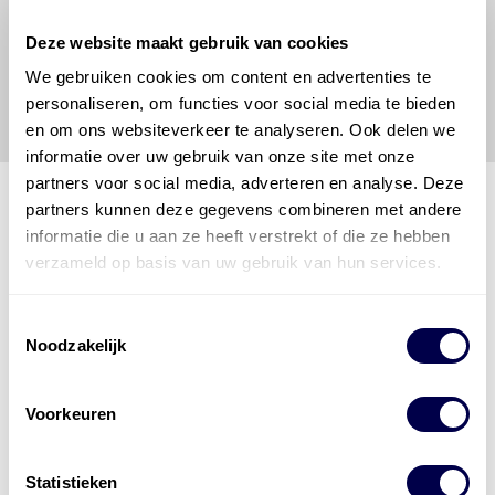
vrijwaart en indemniseert de uitgever en
Den Hartog
Deze website maakt gebruik van cookies
Energies
voor enig verlies, letsel, claim en schade
veroorzaakt door een onjuiste interpretatie of een
We gebruiken cookies om content en advertenties te
onjuist gebruik van de gepubliceerde gegevens.
personaliseren, om functies voor social media te bieden
en om ons websiteverkeer te analyseren. Ook delen we
informatie over uw gebruik van onze site met onze
partners voor social media, adverteren en analyse. Deze
partners kunnen deze gegevens combineren met andere
informatie die u aan ze heeft verstrekt of die ze hebben
Den Hartog Energies
verzameld op basis van uw gebruik van hun services.
bestaat uit
vier divisies
Toestemmingsselectie
Noodzakelijk
Voorkeuren
Statistieken