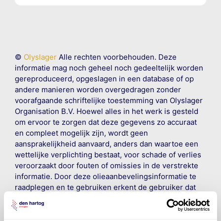
©
Olyslager
Alle rechten voorbehouden. Deze
informatie mag noch geheel noch gedeeltelijk worden
gereproduceerd, opgeslagen in een database of op
andere manieren worden overgedragen zonder
voorafgaande schriftelijke toestemming van Olyslager
Organisation B.V. Hoewel alles in het werk is gesteld
om ervoor te zorgen dat deze gegevens zo accuraat
en compleet mogelijk zijn, wordt geen
aansprakelijkheid aanvaard, anders dan waartoe een
wettelijke verplichting bestaat, voor schade of verlies
veroorzaakt door fouten of omissies in de verstrekte
informatie. Door deze olieaanbevelingsinformatie te
raadplegen en te gebruiken erkent de gebruiker dat
hij/zij de ervaring, de kennis en het vermogen heeft
om de vereiste onderhoudswerkzaamheden op een
veilige en verantwoorde manier uit te voeren. Hij/zij