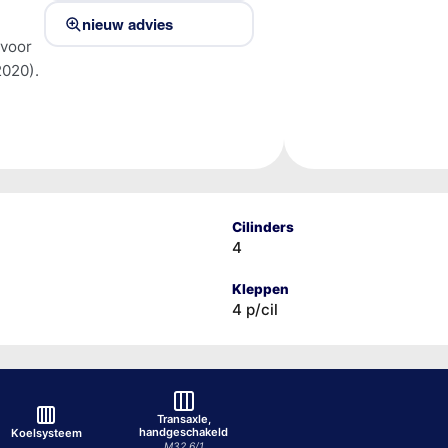
nieuw advies
 voor
020).
Cilinders
4
Kleppen
4 p/cil
Transaxle,
handgeschakeld
Koelsysteem
M32 6/1