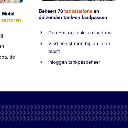
Beheert 70
tankstations
en
t Mobil
duizenden
tank-en laadpassen
e sectoren
Den Hartog tank- en laadpas
ig
Vind een station bij jou in de
en
buurt
oba
,
de
Inloggen tankpasbeheer