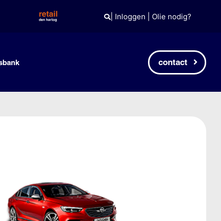
|
Inloggen
|
Olie nodig?
contact
sbank