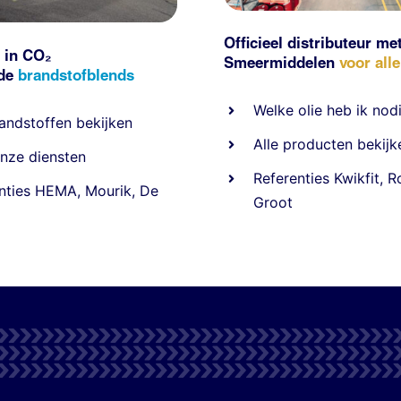
Officieel distributeur me
 in CO₂
Smeermiddelen
voor all
nde
brandstofblends
Welke olie heb ik nod
andstoffen
bekijken
Alle producten bekijk
nze diensten
Referentie
s
Kwikfit
,
R
nties
HEMA
,
Mourik
,
De
Groot