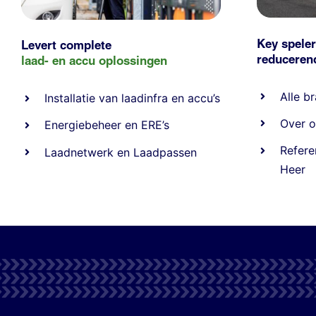
Key speler
Levert complete
reducere
laad- en
accu oplossingen
Alle
br
Installatie van laadinfra en accu’s
Over o
Energiebeheer
en
ERE’s
Refere
Laadnetwerk
en
Laadpassen
Heer