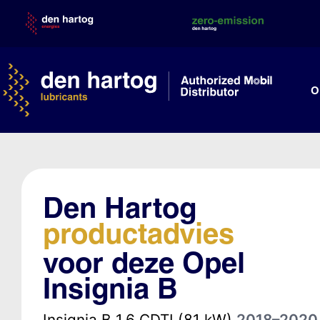
Skip
to
content
O
Den Hartog
productadvies
voor deze Opel
Insignia B
Insignia B 1.6 CDTI (81 kW)
2018–2020