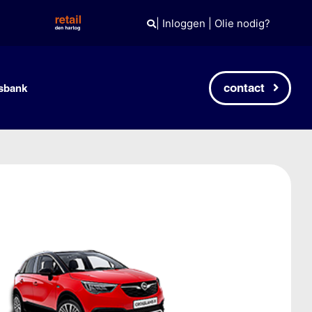
|
Inloggen
|
Olie nodig?
contact
sbank