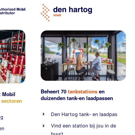
Beheert 70
tankstations
en
t Mobil
duizenden
tank-en laadpassen
e sectoren
Den Hartog tank- en laadpas
ig
Vind een station bij jou in de
en
buurt