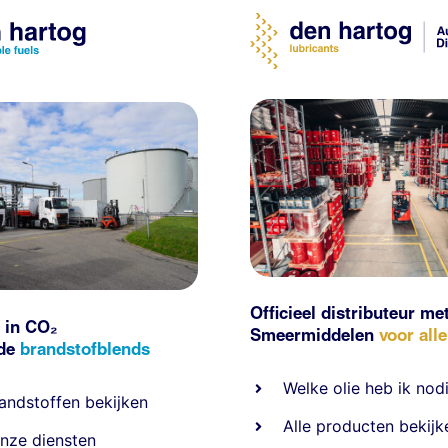
Officieel distributeur me
 in CO₂
Smeermiddelen
voor all
nde
brandstofblends
Welke olie heb ik nod
andstoffen
bekijken
Alle producten bekijk
nze diensten