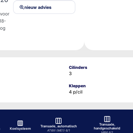
nieuw advies
 voor
18-
tog
Cilinders
3
Kleppen
4 p/cil
Transaxle,
Transaxle, automatisch
handgeschakeld
m
Koelsysteem
AT6III (ME1) 6/1
MB6 6/1