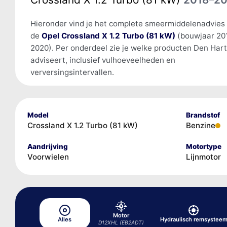
Hieronder vind je het complete smeermiddelenadvies
de
Opel Crossland X 1.2 Turbo (81 kW)
(bouwjaar 20
2020). Per onderdeel zie je welke producten Den Har
adviseert, inclusief vulhoeveelheden en
verversingsintervallen.
Model
Brandstof
Crossland X 1.2 Turbo (81 kW)
Benzine
Aandrijving
Motortype
Voorwielen
Lijnmotor
Motor
Alles
Hydraulisch remsystee
D12XHL (EB2ADT)