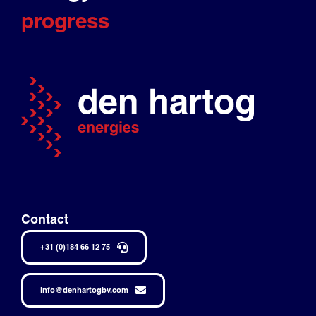
progress
Contact
+31 (0)184 66 12 75
info@denhartogbv.com