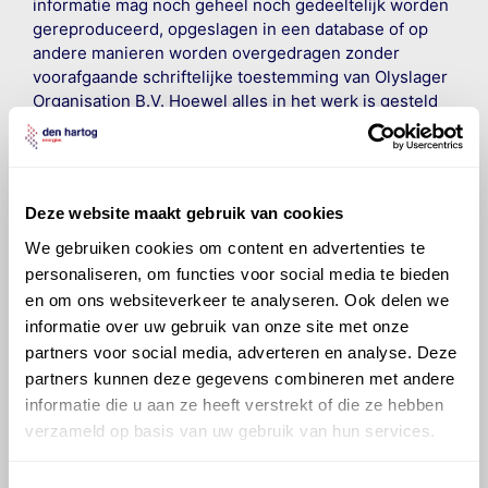
informatie mag noch geheel noch gedeeltelijk worden
gereproduceerd, opgeslagen in een database of op
andere manieren worden overgedragen zonder
voorafgaande schriftelijke toestemming van Olyslager
Organisation B.V. Hoewel alles in het werk is gesteld
om ervoor te zorgen dat deze gegevens zo accuraat
en compleet mogelijk zijn, wordt geen
aansprakelijkheid aanvaard, anders dan waartoe een
wettelijke verplichting bestaat, voor schade of verlies
Deze website maakt gebruik van cookies
veroorzaakt door fouten of omissies in de verstrekte
informatie. Door deze olieaanbevelingsinformatie te
We gebruiken cookies om content en advertenties te
raadplegen en te gebruiken erkent de gebruiker dat
personaliseren, om functies voor social media te bieden
hij/zij de ervaring, de kennis en het vermogen heeft
en om ons websiteverkeer te analyseren. Ook delen we
om de vereiste onderhoudswerkzaamheden op een
informatie over uw gebruik van onze site met onze
veilige en verantwoorde manier uit te voeren. Hij/zij
partners voor social media, adverteren en analyse. Deze
vrijwaart en indemniseert de uitgever en
Den Hartog
partners kunnen deze gegevens combineren met andere
Energies
voor enig verlies, letsel, claim en schade
informatie die u aan ze heeft verstrekt of die ze hebben
veroorzaakt door een onjuiste interpretatie of een
verzameld op basis van uw gebruik van hun services.
onjuist gebruik van de gepubliceerde gegevens.