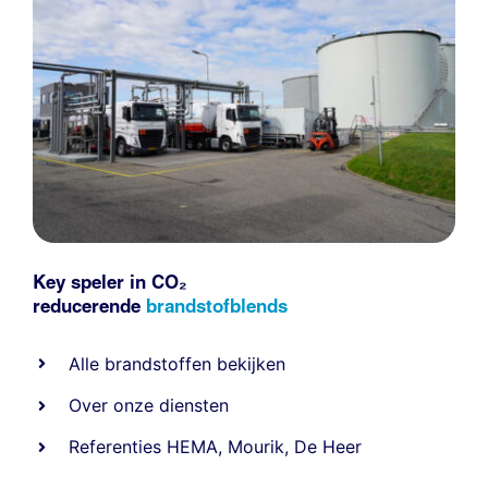
Key speler in CO₂
reducerende
brandstofblends
Alle
brandstoffen
bekijken
Over onze diensten
Referenties
HEMA
,
Mourik
,
De Heer