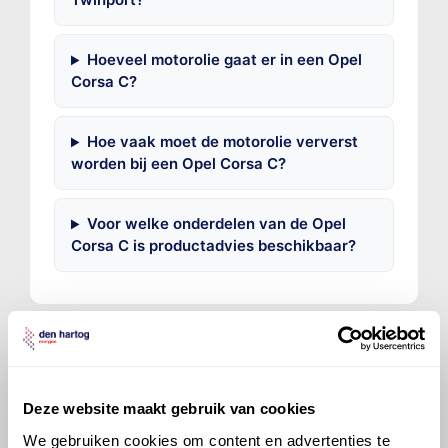
Hoeveel motorolie gaat er in een Opel
Corsa C?
Hoe vaak moet de motorolie ververst
worden bij een Opel Corsa C?
Voor welke onderdelen van de Opel
Corsa C is productadvies beschikbaar?
©
Olyslager
Alle rechten voorbehouden. Deze
Deze website maakt gebruik van cookies
informatie mag noch geheel noch gedeeltelijk worden
We gebruiken cookies om content en advertenties te