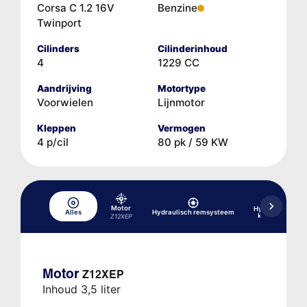
Corsa C 1.2 16V
Benzine
Twinport
Cilinders
Cilinderinhoud
4
1229 CC
Aandrijving
Motortype
Voorwielen
Lijnmotor
Kleppen
Vermogen
4 p/cil
80 pk / 59 KW
Motor
Hydraulische aa
Alles
Hydraulisch remsysteem
koppelingsmo
Z12XEP
Motor
Z12XEP
Inhoud 3,5 liter