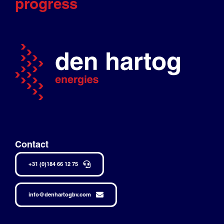
progress
Contact
+31 (0)184 66 12 75
info@denhartogbv.com