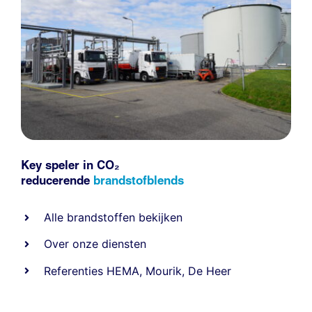
Key speler in CO₂
reducerende
brandstofblends
Alle
brandstoffen
bekijken
Over onze diensten
Referenties
HEMA
,
Mourik
,
De Heer