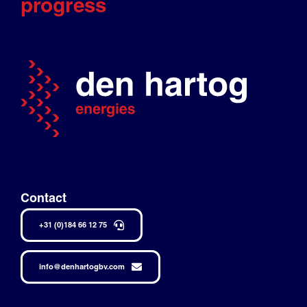
progress
Contact
+31 (0)184 66 12 75
info@denhartogbv.com