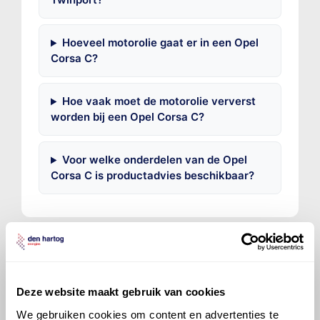
Hoeveel motorolie gaat er in een Opel
Corsa C?
Hoe vaak moet de motorolie ververst
worden bij een Opel Corsa C?
Voor welke onderdelen van de Opel
Corsa C is productadvies beschikbaar?
©
Olyslager
Alle rechten voorbehouden. Deze
Deze website maakt gebruik van cookies
informatie mag noch geheel noch gedeeltelijk worden
We gebruiken cookies om content en advertenties te