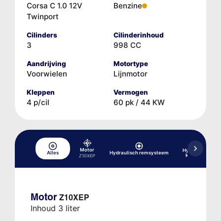
Corsa C 1.0 12V
Benzine
Twinport
Cilinders
Cilinderinhoud
3
998 CC
Aandrijving
Motortype
Voorwielen
Lijnmotor
Kleppen
Vermogen
4 p/cil
60 pk / 44 KW
Motor
Hydraulische aa
Alles
Hydraulisch remsysteem
koppelingsmo
Z10XEP
Motor
Z10XEP
Inhoud 3 liter