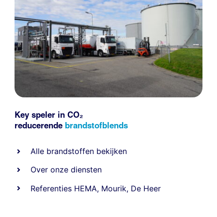
Key speler in CO₂
reducerende
brandstofblends
Alle
brandstoffen
bekijken
Over onze diensten
Referenties
HEMA
,
Mourik
,
De Heer