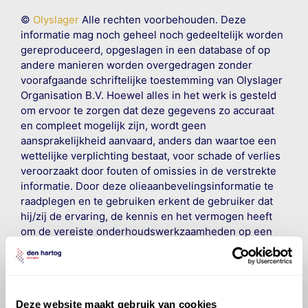
©
Olyslager
Alle rechten voorbehouden. Deze
informatie mag noch geheel noch gedeeltelijk worden
gereproduceerd, opgeslagen in een database of op
andere manieren worden overgedragen zonder
voorafgaande schriftelijke toestemming van Olyslager
Organisation B.V. Hoewel alles in het werk is gesteld
om ervoor te zorgen dat deze gegevens zo accuraat
en compleet mogelijk zijn, wordt geen
aansprakelijkheid aanvaard, anders dan waartoe een
wettelijke verplichting bestaat, voor schade of verlies
veroorzaakt door fouten of omissies in de verstrekte
informatie. Door deze olieaanbevelingsinformatie te
raadplegen en te gebruiken erkent de gebruiker dat
hij/zij de ervaring, de kennis en het vermogen heeft
om de vereiste onderhoudswerkzaamheden op een
veilige en verantwoorde manier uit te voeren. Hij/zij
vrijwaart en indemniseert de uitgever en
Den Hartog
Energies
voor enig verlies, letsel, claim en schade
veroorzaakt door een onjuiste interpretatie of een
Deze website maakt gebruik van cookies
onjuist gebruik van de gepubliceerde gegevens.