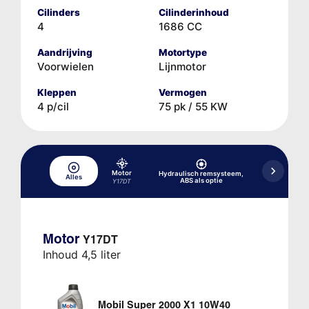
Cilinders
Cilinderinhoud
4
1686 CC
Aandrijving
Motortype
Voorwielen
Lijnmotor
Kleppen
Vermogen
4 p/cil
75 pk / 55 KW
Motor
Hydraulisch remsysteem,
Alles
Koelsysteem
ABS als optie
Y17DT
Motor
Y17DT
Inhoud 4,5 liter
Mobil Super 2000 X1 10W40