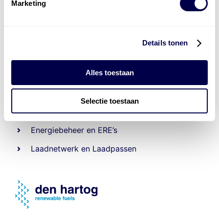
Marketing
Details tonen
Alles toestaan
Levert complete
laad- en
accu oplossingen
Selectie toestaan
Installatie van laadinfra en accu’s
Energiebeheer
en
ERE’s
Laadnetwerk
en
Laadpassen