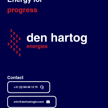
progress
Contact
+31 (0)184 66 12 75
info@denhartogbv.com