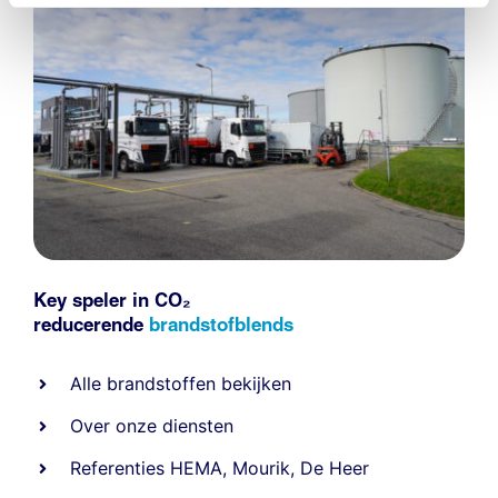
Key speler in CO₂
reducerende
brandstofblends
Alle
brandstoffen
bekijken
Over onze diensten
Referenties
HEMA
,
Mourik
,
De Heer