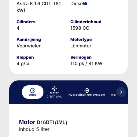
Astra K 1.6 CDTI (81
Diesel
kW)
Cilinders
Cilinderinhoud
4
1598 CC
Aandrijving
Motortype
Voorwielen
Lijnmotor
Kleppen
Vermogen
4 p/cil
110 pk / 81 KW
Motor
Alles
Hydraulisch remsysteem
Koelsysteem
D16DTI (LVL)
Motor
D16DTI (LVL)
Inhoud 5 liter