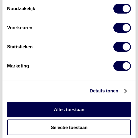
Toestemmingsselectie
Noodzakelijk
Voorkeuren
Levert complete
laad- en
accu oplossingen
Statistieken
Installatie van laadinfra en accu’s
Marketing
Energiebeheer
en
ERE’s
Laadnetwerk
en
Laadpassen
Details tonen
Alles toestaan
Selectie toestaan