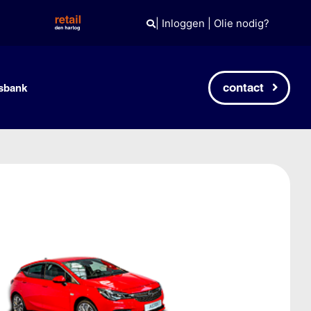
|
Inloggen
|
Olie nodig?
contact
sbank