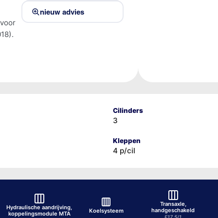
nieuw advies
 voor
18).
Cilinders
3
Kleppen
4 p/cil
Transaxle,
Hydraulische aandrijving,
handgeschakeld
Koelsysteem
koppelingsmodule MTA
F17 5/1