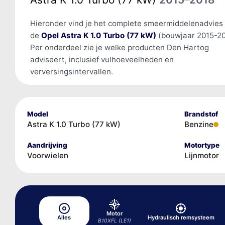
Hieronder vind je het complete smeermiddelenadvies
de
Opel Astra K 1.0 Turbo (77 kW)
(bouwjaar 2015-20
Per onderdeel zie je welke producten Den Hartog
adviseert, inclusief vulhoeveelheden en
verversingsintervallen.
Model
Brandstof
Astra K 1.0 Turbo (77 kW)
Benzine
Aandrijving
Motortype
Voorwielen
Lijnmotor
Motor
Alles
Hydraulisch remsysteem
B10XFL (LE1)