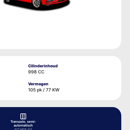
Cilinderinhoud
998 CC
Vermogen
105 pk / 77 KW
Transaxle, semi-
automatisch
F17 MTA 5/1