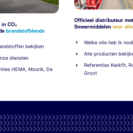
Officieel distributeur me
 in CO₂
Smeermiddelen
voor all
nde
brandstofblends
Welke olie heb ik nod
andstoffen
bekijken
Alle producten bekijk
nze diensten
Referentie
s
Kwikfit
,
R
nties
HEMA
,
Mourik
,
De
Groot