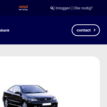
|
Inloggen
|
Olie nodig?
contact
sbank