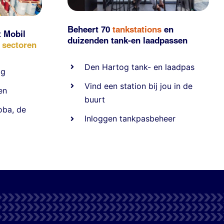
Beheert 70
tankstations
en
t Mobil
duizenden
tank-en laadpassen
e sectoren
Den Hartog tank- en laadpas
ig
Vind een station bij jou in de
en
buurt
oba
,
de
Inloggen tankpasbeheer