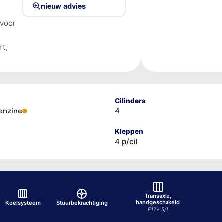
nieuw advies
 voor
rt,
Cilinders
enzine
4
Kleppen
4 p/cil
Transaxle,
handgeschakeld
Koelsysteem
Stuurbekrachtiging
F17+ 5/1