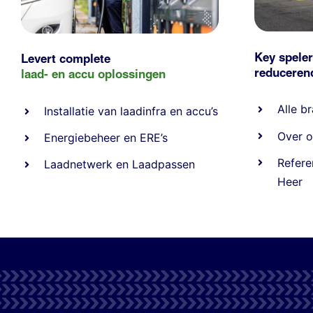
Key speler
Levert complete
reducere
laad- en
accu oplossingen
Alle
br
Installatie van laadinfra en accu’s
Over o
Energiebeheer
en
ERE’s
Refere
Laadnetwerk
en
Laadpassen
Heer