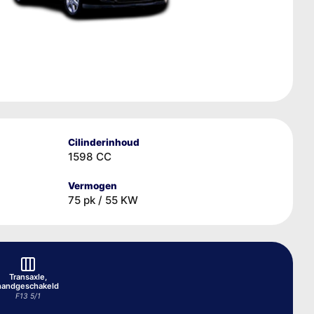
Cilinderinhoud
1598 CC
Vermogen
75 pk / 55 KW
Transaxle,
handgeschakeld
F13 5/1