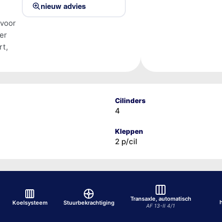
nieuw advies
 voor
er
rt,
Cilinders
4
Kleppen
2 p/cil
Transaxle, automatisch
Koelsysteem
Stuurbekrachtiging
AF 13-II 4/1