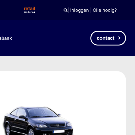
|
Inloggen
|
Olie nodig?
contact
sbank