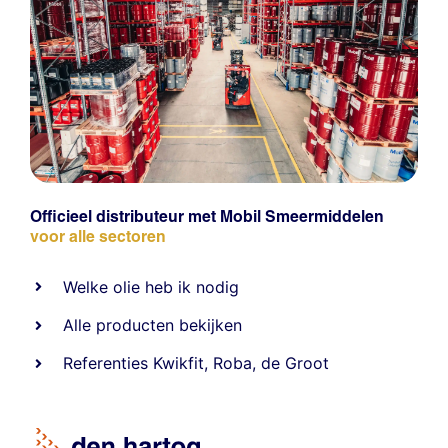
Officieel distributeur met Mobil Smeermiddelen
voor alle sectoren
Welke olie heb ik nodig
Alle producten bekijken
Referentie
s
Kwikfit
,
Roba
,
de Groot