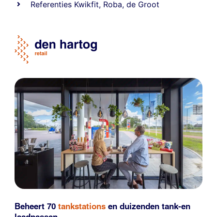
Referentie
s
Kwikfit
,
Roba
,
de Groot
Beheert 70
tankstations
en duizenden
tank-en
laadpassen