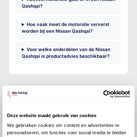
Qashqai?
Hoe vaak moet de motorolie ververst
worden bij een Nissan Qashqai?
Voor welke onderdelen van de Nissan
Qashqai is productadvies beschikbaar?
©
Olyslager
Alle rechten voorbehouden. Deze
informatie mag noch geheel noch gedeeltelijk worden
Deze website maakt gebruik van cookies
gereproduceerd, opgeslagen in een database of op
We gebruiken cookies om content en advertenties te
andere manieren worden overgedragen zonder
personaliseren, om functies voor social media te bieden
voorafgaande schriftelijke toestemming van Olyslager