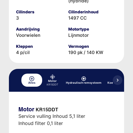
(hybride)
Cilinders
Cilinderinhoud
3
1497 CC
Aandrijving
Motortype
Voorwielen
Lijnmotor
Kleppen
Vermogen
4 p/cil
190 pk / 140 KW
Motor
Alles
Hydraulisch remsysteem
Koelsysteem
KR15DDT
Motor
KR15DDT
Service vulling Inhoud 5,1 liter
Inhoud filter 0,1 liter