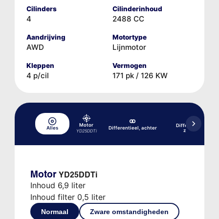
Cilinders
Cilinderinhoud
4
2488 CC
Aandrijving
Motortype
AWD
Lijnmotor
Kleppen
Vermogen
4 p/cil
171 pk / 126 KW
Motor
Differentieel, acht
Alles
Differentieel, achter
zelfblokkerend
YD25DDTi
Motor
YD25DDTi
Inhoud 6,9 liter
Inhoud filter 0,5 liter
Normaal
Zware omstandigheden