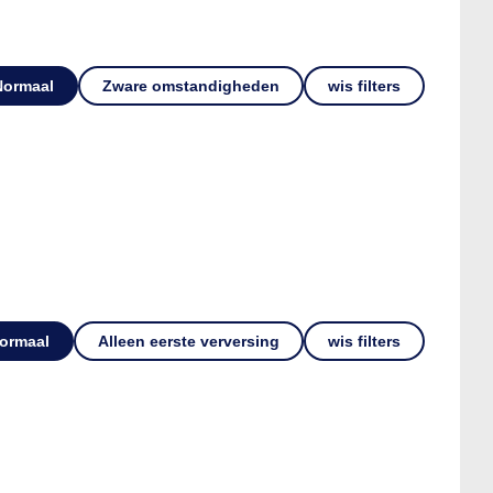
Normaal
Zware omstandigheden
wis filters
ormaal
Alleen eerste verversing
wis filters