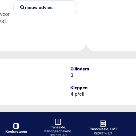
nieuw advies
 voor
3).
Cilinders
3
Kleppen
4 p/cil
Transaxle,
Transmissie, CVT
handgeschakeld
Koelsysteem
RE0F11A 1/1
JR5 072 5/1