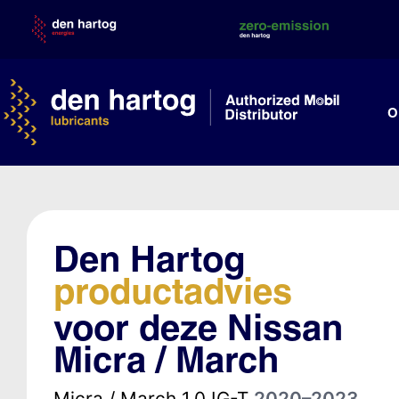
Skip
to
content
O
Den Hartog
productadvies
voor deze Nissan
Micra / March
Micra / March 1.0 IG-T
2020–2023