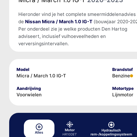
Hieronder vind je het complete smeermiddelenadvies
de
Nissan Micra / March 1.0 IG-T
(bouwjaar 2020-202
Per onderdeel zie je welke producten Den Hartog
adviseert, inclusief vulhoeveelheden en
verversingsintervallen.
Model
Brandstof
Micra / March 1.0 IG-T
Benzine
Aandrijving
Motortype
Voorwielen
Lijnmotor
Motor
Hydraulisch
Alles
rem-/koppelingssysteem
HR10DET