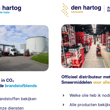
Officieel distributeur me
 in CO₂
Smeermiddelen
voor all
nde
brandstofblends
Welke olie heb ik nod
andstoffen
bekijken
Alle producten bekijk
nze diensten