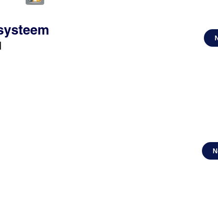
ssysteem
d
N