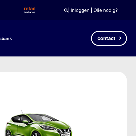
|
Inloggen
|
Olie nodig?
contact
sbank