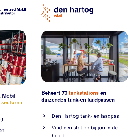
Beheert 70
tankstations
en
t Mobil
duizenden
tank-en laadpassen
e sectoren
Den Hartog tank- en laadpas
ig
Vind een station bij jou in de
en
buurt