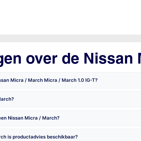
gen over de Nissan 
ssan Micra / March Micra / March 1.0 IG-T?
March?
een Nissan Micra / March?
rch is productadvies beschikbaar?