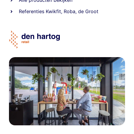
Alle producten bekijken
Referentie
s
Kwikfit
,
Roba
,
de Groot