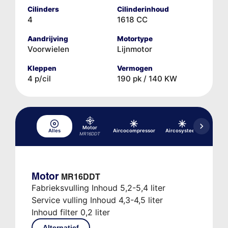
Cilinders
Cilinderinhoud
4
1618 CC
Aandrijving
Motortype
Voorwielen
Lijnmotor
Kleppen
Vermogen
4 p/cil
190 pk / 140 KW
Motor
Alles
Aircocompressor
Aircosysteem
rem-
MR16DDT
Motor
MR16DDT
Fabrieksvulling Inhoud 5,2-5,4 liter
Service vulling Inhoud 4,3-4,5 liter
Inhoud filter 0,2 liter
Alternatief