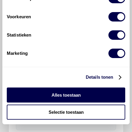
Transaxle, handgeschakeld
RS6F94R 6/1
Inhoud 2 liter
Voorkeuren
Statistieken
Mobil 75W80 Multi-Vehicle
Ververs elke 20000 km/ 12 maanden
Marketing
Details tonen
Veelgestelde vragen over
Alles toestaan
de Nissan Juke
Selectie toestaan
Welke motorolie adviseert Den Hartog
voor de Nissan Juke Juke 1.6 DIG-T?