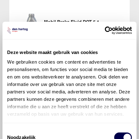
Mobil Brake Fluid DOT 5.1
Ververs elke 40000 km/ 24 maanden
Koelsysteem
Deze website maakt gebruik van cookies
+ extra reservoir Inhoud 7,9-8,5 liter
We gebruiken cookies om content en advertenties te
Reservoir Inhoud 0,6 liter
personaliseren, om functies voor social media te bieden
Normaal
Alleen eerste verversing
en om ons websiteverkeer te analyseren. Ook delen we
informatie over uw gebruik van onze site met onze
wis filters
partners voor social media, adverteren en analyse. Deze
partners kunnen deze gegevens combineren met andere
informatie die u aan ze heeft verstrekt of die ze hebben
Xtra Coolant G30 -38 graden
verzameld op basis van uw gebruik van hun services.
Ververs elke 60000 km/ 48 maanden
Toestemmingsselectie
Noodzakelijk