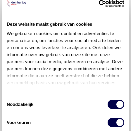
Mitsubishi Space Star is productadvies
beschikbaar?
Deze website maakt gebruik van cookies
We gebruiken cookies om content en advertenties te
personaliseren, om functies voor social media te bieden
en om ons websiteverkeer te analyseren. Ook delen we
informatie over uw gebruik van onze site met onze
©
Olyslager
Alle rechten voorbehouden. Deze
partners voor social media, adverteren en analyse. Deze
informatie mag noch geheel noch gedeeltelijk worden
partners kunnen deze gegevens combineren met andere
gereproduceerd, opgeslagen in een database of op
informatie die u aan ze heeft verstrekt of die ze hebben
andere manieren worden overgedragen zonder
verzameld op basis van uw gebruik van hun services.
voorafgaande schriftelijke toestemming van Olyslager
Organisation B.V. Hoewel alles in het werk is gesteld
om ervoor te zorgen dat deze gegevens zo accuraat
Toestemmingsselectie
Noodzakelijk
en compleet mogelijk zijn, wordt geen
aansprakelijkheid aanvaard, anders dan waartoe een
wettelijke verplichting bestaat, voor schade of verlies
Voorkeuren
veroorzaakt door fouten of omissies in de verstrekte
informatie. Door deze olieaanbevelingsinformatie te