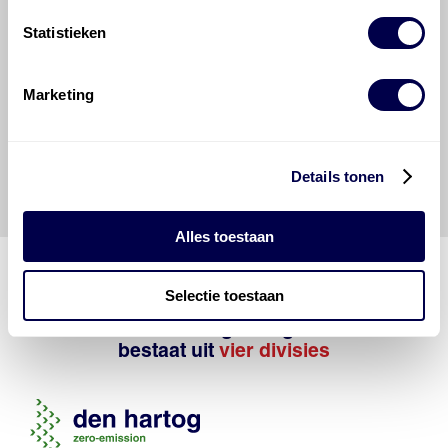
raadplegen en te gebruiken erkent de gebruiker dat
Statistieken
hij/zij de ervaring, de kennis en het vermogen heeft
om de vereiste onderhoudswerkzaamheden op een
veilige en verantwoorde manier uit te voeren. Hij/zij
Marketing
vrijwaart en indemniseert de uitgever en
Den Hartog
Energies
voor enig verlies, letsel, claim en schade
veroorzaakt door een onjuiste interpretatie of een
onjuist gebruik van de gepubliceerde gegevens.
Details tonen
Alles toestaan
Selectie toestaan
Den Hartog Energies
bestaat uit
vier divisies