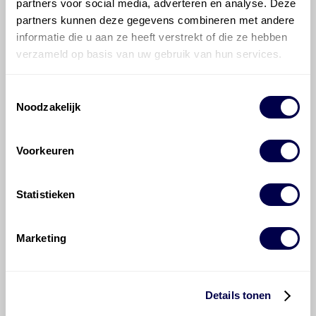
partners voor social media, adverteren en analyse. Deze
partners kunnen deze gegevens combineren met andere
Mobil 75W90 Multi-Vehicle
informatie die u aan ze heeft verstrekt of die ze hebben
verzameld op basis van uw gebruik van hun services.
Toestemmingsselectie
Noodzakelijk
Mobil EP 75W80 Multi-Vehicle
Voorkeuren
Statistieken
Marketing
Mobilube GX-A 80W
Details tonen