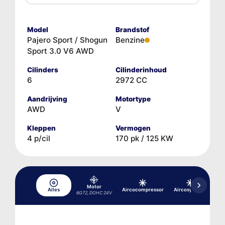
Model
Brandstof
Pajero Sport / Shogun
Benzine
Sport 3.0 V6 AWD
Cilinders
Cilinderinhoud
6
2972 CC
Aandrijving
Motortype
AWD
V
Kleppen
Vermogen
4 p/cil
170 pk / 125 KW
Motor
Alles
Aircocompressor
Aircosysteem
Dif
6G72, DOHC 24V