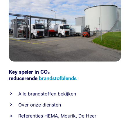
Key speler in CO₂
reducerende
brandstofblends
Alle
brandstoffen
bekijken
Over onze diensten
Referenties
HEMA
,
Mourik
,
De Heer