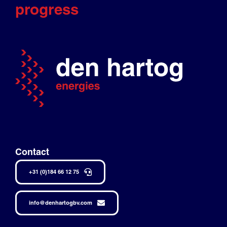
progress
Contact
+31 (0)184 66 12 75
info@denhartogbv.com