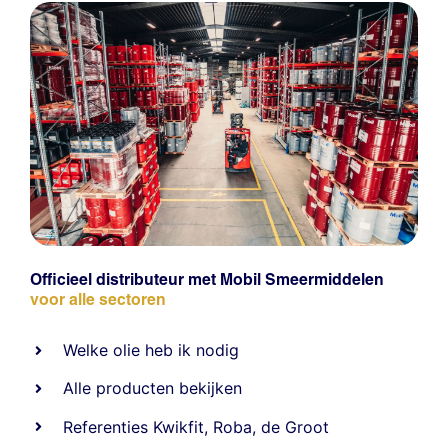
Officieel distributeur met Mobil Smeermiddelen
voor alle sectoren
Welke olie heb ik nodig
Alle producten bekijken
Referentie
s
Kwikfit
,
Roba
,
de Groot