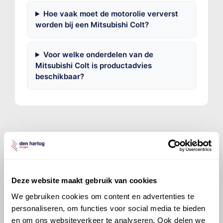
Hoe vaak moet de motorolie ververst
worden bij een Mitsubishi Colt?
Voor welke onderdelen van de
Mitsubishi Colt is productadvies
beschikbaar?
©
Olyslager
Alle rechten voorbehouden. Deze
informatie mag noch geheel noch gedeeltelijk worden
gereproduceerd, opgeslagen in een database of op
Deze website maakt gebruik van cookies
andere manieren worden overgedragen zonder
We gebruiken cookies om content en advertenties te
voorafgaande schriftelijke toestemming van Olyslager
personaliseren, om functies voor social media te bieden
Organisation B.V. Hoewel alles in het werk is gesteld
en om ons websiteverkeer te analyseren. Ook delen we