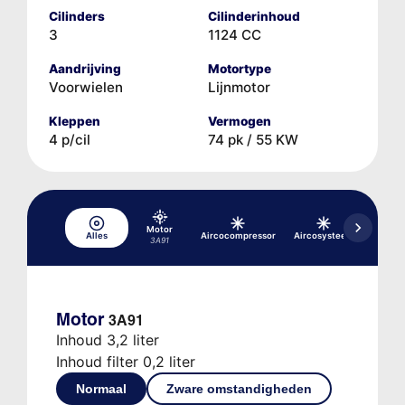
Cilinders
Cilinderinhoud
3
1124 CC
Aandrijving
Motortype
Voorwielen
Lijnmotor
Kleppen
Vermogen
4 p/cil
74 pk / 55 KW
Motor
Alles
Aircocompressor
Aircosysteem
rem-/
3A91
Motor
3A91
Inhoud 3,2 liter
Inhoud filter 0,2 liter
Normaal
Zware omstandigheden