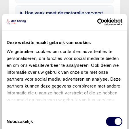
Hoe vaak moet de motorolie ververst
worden bij een Mitsubishi ASX / RVR?
Voor welke onderdelen van de
Deze website maakt gebruik van cookies
Mitsubishi ASX / RVR is productadvies
beschikbaar?
We gebruiken cookies om content en advertenties te
personaliseren, om functies voor social media te bieden
en om ons websiteverkeer te analyseren. Ook delen we
informatie over uw gebruik van onze site met onze
partners voor social media, adverteren en analyse. Deze
partners kunnen deze gegevens combineren met andere
informatie die u aan ze heeft verstrekt of die ze hebben
©
Olyslager
Alle rechten voorbehouden. Deze
verzameld op basis van uw gebruik van hun services.
informatie mag noch geheel noch gedeeltelijk worden
gereproduceerd, opgeslagen in een database of op
andere manieren worden overgedragen zonder
Toestemmingsselectie
voorafgaande schriftelijke toestemming van Olyslager
Noodzakelijk
Organisation B.V. Hoewel alles in het werk is gesteld