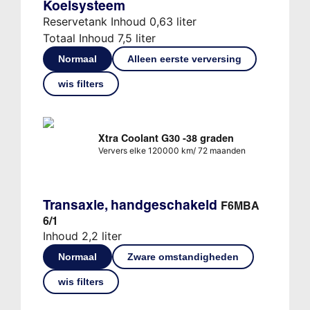
Koelsysteem
Reservetank Inhoud 0,63 liter
Totaal Inhoud 7,5 liter
Normaal
Alleen eerste verversing
wis filters
Xtra Coolant G30 -38 graden
Ververs elke 120000 km/ 72 maanden
Transaxle, handgeschakeld
F6MBA
6/1
Inhoud 2,2 liter
Normaal
Zware omstandigheden
wis filters