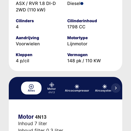
ASX / RVR 1.8 DI-D
Diesel
2WD (110 kW)
Cilinders
Cilinderinhoud
4
1798 CC
Aandrijving
Motortype
Voorwielen
Lijnmotor
Kleppen
Vermogen
4 p/cil
148 pk / 110 KW
Motor
Alles
Aircocompressor
Aircosysteem
Hydrau
4N13
Motor
4N13
Inhoud 7 liter
Inhoud filter 0,3 liter