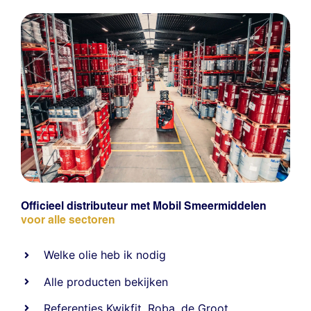
Officieel distributeur met Mobil Smeermiddelen
voor alle sectoren
Welke olie heb ik nodig
Alle producten bekijken
Referentie
s
Kwikfit
,
Roba
,
de Groot