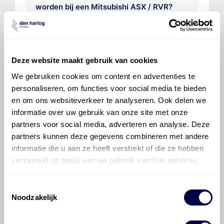
worden bij een Mitsubishi ASX / RVR?
Voor welke onderdelen van de
Mitsubishi ASX / RVR is productadvies
beschikbaar?
Deze website maakt gebruik van cookies
We gebruiken cookies om content en advertenties te
personaliseren, om functies voor social media te bieden
en om ons websiteverkeer te analyseren. Ook delen we
informatie over uw gebruik van onze site met onze
partners voor social media, adverteren en analyse. Deze
partners kunnen deze gegevens combineren met andere
©
Olyslager
Alle rechten voorbehouden. Deze
informatie die u aan ze heeft verstrekt of die ze hebben
informatie mag noch geheel noch gedeeltelijk worden
verzameld op basis van uw gebruik van hun services.
gereproduceerd, opgeslagen in een database of op
andere manieren worden overgedragen zonder
voorafgaande schriftelijke toestemming van Olyslager
Toestemmingsselectie
Organisation B.V. Hoewel alles in het werk is gesteld
Noodzakelijk
om ervoor te zorgen dat deze gegevens zo accuraat
en compleet mogelijk zijn, wordt geen