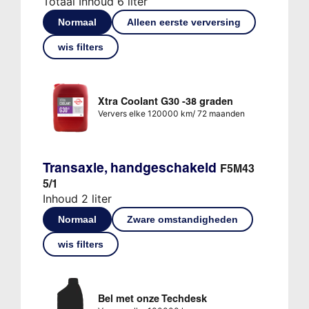
Totaal Inhoud 6 liter
Normaal
Alleen eerste verversing
wis filters
Xtra Coolant G30 -38 graden
Ververs elke 120000 km/ 72 maanden
Transaxle, handgeschakeld
F5M43
5/1
Inhoud 2 liter
Normaal
Zware omstandigheden
wis filters
Bel met onze Techdesk