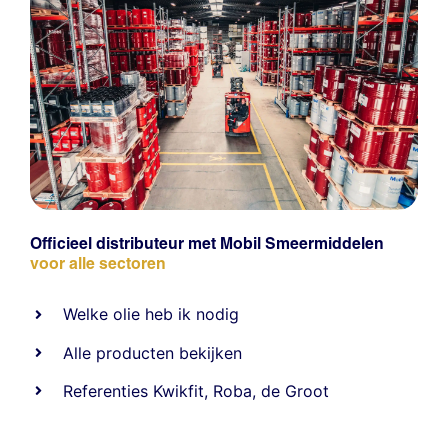
Officieel distributeur met Mobil Smeermiddelen
voor alle sectoren
Welke olie heb ik nodig
Alle producten bekijken
Referentie
s
Kwikfit
,
Roba
,
de Groot