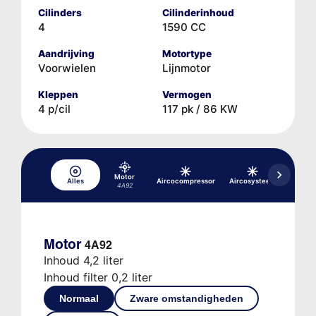
Cilinders
Cilinderinhoud
4
1590 CC
Aandrijving
Motortype
Voorwielen
Lijnmotor
Kleppen
Vermogen
4 p/cil
117 pk / 86 KW
Motor
Alles
Aircocompressor
Aircosysteem
Hydrau
4A92
Motor
4A92
Inhoud 4,2 liter
Inhoud filter 0,2 liter
Normaal
Zware omstandigheden