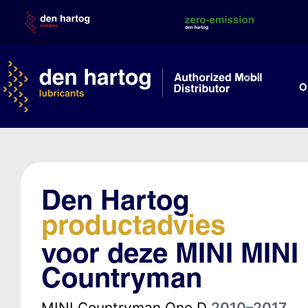
Skip
to
content
O
Den Hartog
productadvies
voor deze MINI MINI
Countryman
MINI Countryman One D
2010–2017