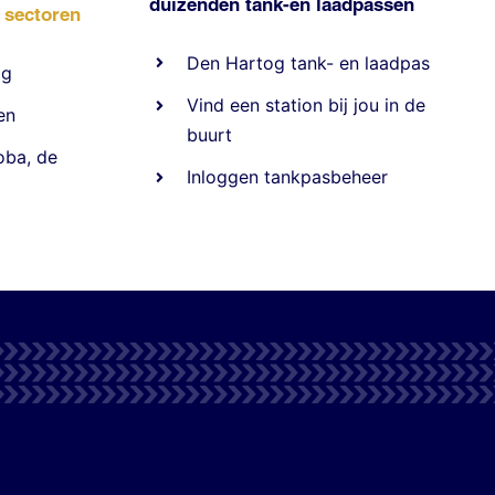
duizenden
tank-en laadpassen
e sectoren
Den Hartog tank- en laadpas
ig
Vind een station bij jou in de
en
buurt
oba
,
de
Inloggen tankpasbeheer