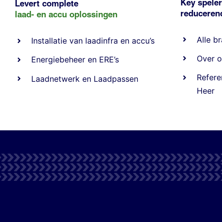
Key speler
Levert complete
reducere
laad- en
accu oplossingen
Alle
br
Installatie van laadinfra en accu’s
Over o
Energiebeheer
en
ERE’s
Refere
Laadnetwerk
en
Laadpassen
Heer