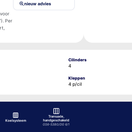
nieuw advies
 voor
). Per
rt,
Cilinders
4
Kleppen
4 p/cil
Transaxle,
handgeschakeld
Koelsysteem
GS6-53BG/DG 6/1