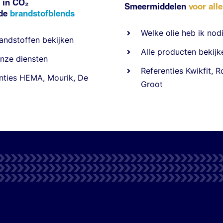
 in CO₂
Smeermiddelen
voor all
nde
brandstofblends
Welke olie heb ik nod
andstoffen
bekijken
Alle producten bekijk
nze diensten
Referentie
s
Kwikfit
,
R
nties
HEMA
,
Mourik
,
De
Groot