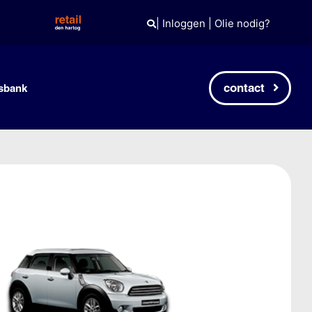
|
Inloggen
|
Olie nodig?
contact
sbank