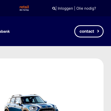
|
Inloggen
|
Olie nodig?
contact
sbank