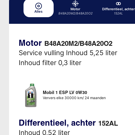
Motor
Differentieel, achter
Alles
B48A20M2/B48A20O2
152AL
Motor
B48A20M2/B48A20O2
Service vulling Inhoud 5,25 liter
Inhoud filter 0,3 liter
Mobil 1 ESP LV 0W30
Ververs elke 30000 km/ 24 maanden
Differentieel, achter
152AL
Inhoud 0,52 liter