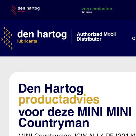
Skip
to
content
O
Den Hartog
productadvies
voor deze MINI MINI
Countryman
MINI Countryman JCW ALL4 PF (221 k