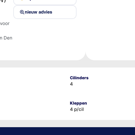
nieuw advies
 voor
en Den
Cilinders
4
Kleppen
4 p/cil