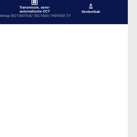
Transmissie, semi-
automatische DCT
Verdeelbak
Getrag 7DCT300TUE/ 7DCT400/ 7HDT400 7/1