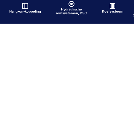
Hydraulische
Hang-on-koppeling
Koelsysteem
remsystemen, DSC