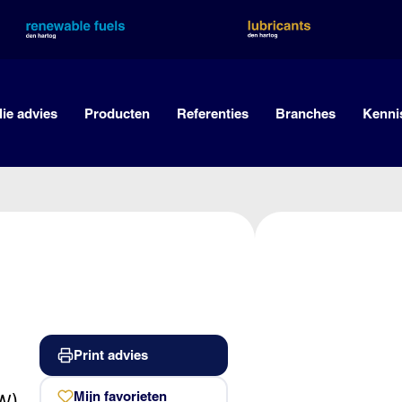
lie advies
Producten
Referenties
Branches
Kenni
Print advies
Mijn favorieten
W)