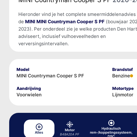
Hieronder vind je het complete smeermiddelenadvies
de
MINI MINI Countryman Cooper S PF
(bouwjaar 20
2023). Per onderdeel zie je welke producten Den Har
adviseert, inclusief vulhoeveelheden en
verversingsintervallen.
Model
Brandstof
MINI Countryman Cooper S PF
Benzine
Aandrijving
Motortype
Voorwielen
Lijnmotor
Hydraulisch
Motor
Alles
rem-/koppelingssysteem,
B48A20A PF
DSC