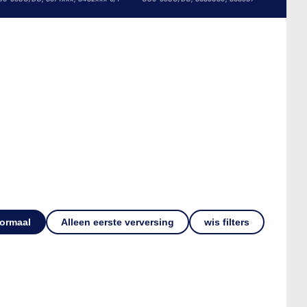
ormaal
Alleen eerste verversing
wis filters