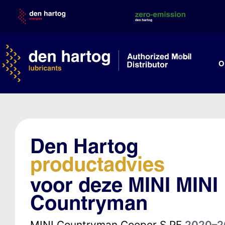
Skip
to
content
O
Den Hartog
productadvies
voor deze MINI MINI
Countryman
MINI Countryman Cooper S PF
2020–2