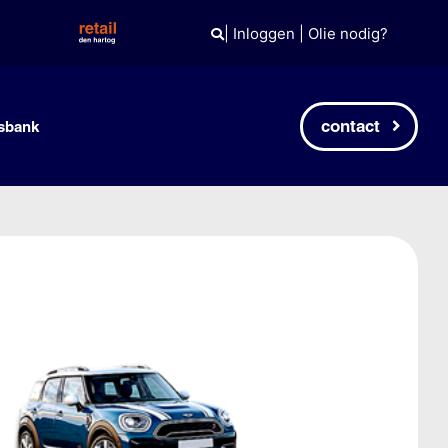
|
Inloggen
|
Olie nodig?
contact
sbank