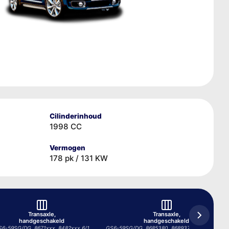
Cilinderinhoud
1998 CC
Vermogen
178 pk / 131 KW
Transaxle,
Transaxle,
handgeschakeld
handgeschakeld
S6-59SG/DG, 8671xxx, 8482xxx 6/1
GS6-59SG/DG, 8685380, 8689379, 8689382 6/1