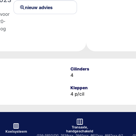
nieuw advies
 voor
20-
tog
Cilinders
4
Kleppen
4 p/cil
Transaxle,
handgeschakeld
Koelsysteem
GS6-59SG/DG, 7638xxx, 7640xxx, 8617xxx, 8687xxx 6/1
G